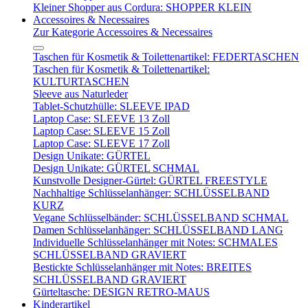
Kleiner Shopper aus Cordura: SHOPPER KLEIN
Accessoires & Necessaires
Zur Kategorie Accessoires & Necessaires
Taschen für Kosmetik & Toilettenartikel: FEDERTASCHEN
Taschen für Kosmetik & Toilettenartikel:
KULTURTASCHEN
Sleeve aus Naturleder
Tablet-Schutzhülle: SLEEVE IPAD
Laptop Case: SLEEVE 13 Zoll
Laptop Case: SLEEVE 15 Zoll
Laptop Case: SLEEVE 17 Zoll
Design Unikate: GÜRTEL
Design Unikate: GÜRTEL SCHMAL
Kunstvolle Designer-Gürtel: GÜRTEL FREESTYLE
Nachhaltige Schlüsselanhänger: SCHLÜSSELBAND
KURZ
Vegane Schlüsselbänder: SCHLÜSSELBAND SCHMAL
Damen Schlüsselanhänger: SCHLÜSSELBAND LANG
Individuelle Schlüsselanhänger mit Notes: SCHMALES
SCHLÜSSELBAND GRAVIERT
Bestickte Schlüsselanhänger mit Notes: BREITES
SCHLÜSSELBAND GRAVIERT
Gürteltasche: DESIGN RETRO-MAUS
Kinderartikel