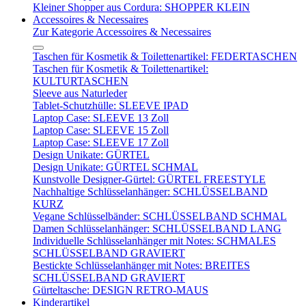
Kleiner Shopper aus Cordura: SHOPPER KLEIN
Accessoires & Necessaires
Zur Kategorie Accessoires & Necessaires
Taschen für Kosmetik & Toilettenartikel: FEDERTASCHEN
Taschen für Kosmetik & Toilettenartikel:
KULTURTASCHEN
Sleeve aus Naturleder
Tablet-Schutzhülle: SLEEVE IPAD
Laptop Case: SLEEVE 13 Zoll
Laptop Case: SLEEVE 15 Zoll
Laptop Case: SLEEVE 17 Zoll
Design Unikate: GÜRTEL
Design Unikate: GÜRTEL SCHMAL
Kunstvolle Designer-Gürtel: GÜRTEL FREESTYLE
Nachhaltige Schlüsselanhänger: SCHLÜSSELBAND
KURZ
Vegane Schlüsselbänder: SCHLÜSSELBAND SCHMAL
Damen Schlüsselanhänger: SCHLÜSSELBAND LANG
Individuelle Schlüsselanhänger mit Notes: SCHMALES
SCHLÜSSELBAND GRAVIERT
Bestickte Schlüsselanhänger mit Notes: BREITES
SCHLÜSSELBAND GRAVIERT
Gürteltasche: DESIGN RETRO-MAUS
Kinderartikel