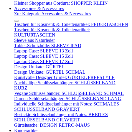
Kleiner Shopper aus Cordura: SHOPPER KLEIN
Accessoires & Necessaires
Zur Kategorie Accessoires & Necessaires
Taschen für Kosmetik & Toilettenartikel: FEDERTASCHEN
Taschen für Kosmetik & Toilettenartikel:
KULTURTASCHEN
Sleeve aus Naturleder
Tablet-Schutzhülle: SLEEVE IPAD
Laptop Case: SLEEVE 13 Zoll
Laptop Case: SLEEVE 15 Zoll
Laptop Case: SLEEVE 17 Zoll
Design Unikate: GÜRTEL
Design Unikate: GÜRTEL SCHMAL
Kunstvolle Designer-Gürtel: GÜRTEL FREESTYLE
Nachhaltige Schlüsselanhänger: SCHLÜSSELBAND
KURZ
Vegane Schlüsselbänder: SCHLÜSSELBAND SCHMAL
Damen Schlüsselanhänger: SCHLÜSSELBAND LANG
Individuelle Schlüsselanhänger mit Notes: SCHMALES
SCHLÜSSELBAND GRAVIERT
Bestickte Schlüsselanhänger mit Notes: BREITES
SCHLÜSSELBAND GRAVIERT
Gürteltasche: DESIGN RETRO-MAUS
Kinderartikel