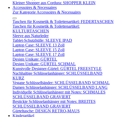
Kleiner Shopper aus Cordura: SHOPPER KLEIN
Accessoires & Necessaires
Zur Kategorie Accessoires & Necessaires
Taschen für Kosmetik & Toilettenartikel: FEDERTASCHEN
Taschen für Kosmetik & Toilettenartikel:
KULTURTASCHEN
Sleeve aus Naturleder
Tablet-Schutzhülle: SLEEVE IPAD
Laptop Case: SLEEVE 13 Zoll
Laptop Case: SLEEVE 15 Zoll
Laptop Case: SLEEVE 17 Zoll
Design Unikate: GÜRTEL
Design Unikate: GÜRTEL SCHMAL
Kunstvolle Designer-Gürtel: GÜRTEL FREESTYLE
Nachhaltige Schlüsselanhänger: SCHLÜSSELBAND
KURZ
Vegane Schlüsselbänder: SCHLÜSSELBAND SCHMAL
Damen Schlüsselanhänger: SCHLÜSSELBAND LANG
Individuelle Schlüsselanhänger mit Notes: SCHMALES
SCHLÜSSELBAND GRAVIERT
Bestickte Schlüsselanhänger mit Notes: BREITES
SCHLÜSSELBAND GRAVIERT
Gürteltasche: DESIGN RETRO-MAUS
Kinderartikel