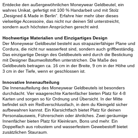
Entdecke den außergewöhnlichen Moneywear Geldbeutel, ein
wahres Unikat, gefertigt mit 100 % Handarbeit und mit Stolz
„Designed & Made in Berlin“. Erfahre hier mehr über dieses
vielseitige Accessoire, das nicht nur deinen Stil unterstreicht,
sondern auch höchsten Ansprüchen gerecht wird.
Hochwertige Materialien und Einzigartiges Design
Der Moneywear Geldbeutel besteht aus strapazierfähiger Plane und
Cordura, die nicht nur wasserfest sind, sondern auch griffbeständig.
Das einzigartige Design des Geldbeutels wird durch die Bestickung
mit Designer Baumwollstoffen unterstrichen. Die Maße des
Geldbeutels betragen ca. 16 cm in der Breite, 9 cm in der Höhe und
3 cm in der Tiefe, wenn er geschlossen ist.
Innovative Innenaufteilung
Die Innenaufteilung des Moneywear Geldbeutels ist besonders
durchdacht. Vier waagerechte Kartenfächer bieten Platz für 4-8
Karten und sorgen so für Ordnung und Übersicht. In der Mitte
befindet sich ein Reißverschlussfach, in dem du Kleingeld sicher
aufbewahren kannst. Ein Klarsichtfach bietet Platz für deinen
Personalausweis, Führerschein oder ähnliches. Zwei geräumige
Innenfächer bieten Platz für Kleinkram, Bons und mehr. Ein
Doppelfach aus robustem und wasserfestem Gewebestoff bietet
zusätzlichen Stauraum.