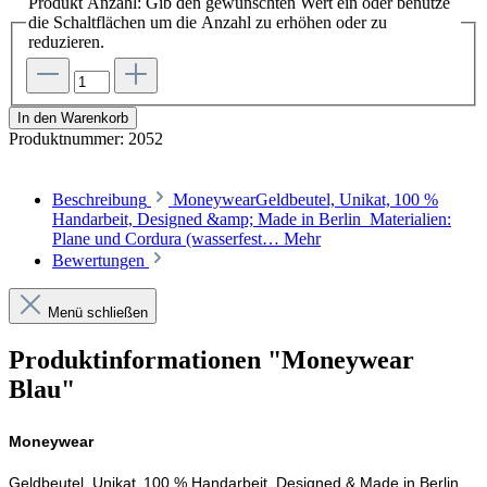
Produkt Anzahl: Gib den gewünschten Wert ein oder benutze
die Schaltflächen um die Anzahl zu erhöhen oder zu
reduzieren.
In den Warenkorb
Produktnummer:
2052
Beschreibung
MoneywearGeldbeutel, Unikat, 100 %
Handarbeit, Designed &amp; Made in Berlin Materialien:
Plane und Cordura (wasserfest…
Mehr
Bewertungen
Menü schließen
Produktinformationen "Moneywear
Blau"
Moneywear
Geldbeutel, Unikat, 100 % Handarbeit, Designed & Made in Berlin