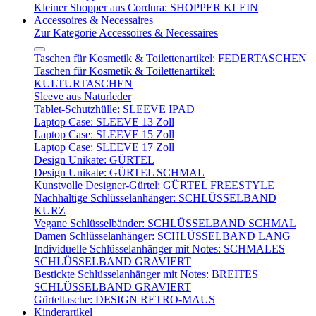
Kleiner Shopper aus Cordura: SHOPPER KLEIN
Accessoires & Necessaires
Zur Kategorie Accessoires & Necessaires
Taschen für Kosmetik & Toilettenartikel: FEDERTASCHEN
Taschen für Kosmetik & Toilettenartikel:
KULTURTASCHEN
Sleeve aus Naturleder
Tablet-Schutzhülle: SLEEVE IPAD
Laptop Case: SLEEVE 13 Zoll
Laptop Case: SLEEVE 15 Zoll
Laptop Case: SLEEVE 17 Zoll
Design Unikate: GÜRTEL
Design Unikate: GÜRTEL SCHMAL
Kunstvolle Designer-Gürtel: GÜRTEL FREESTYLE
Nachhaltige Schlüsselanhänger: SCHLÜSSELBAND
KURZ
Vegane Schlüsselbänder: SCHLÜSSELBAND SCHMAL
Damen Schlüsselanhänger: SCHLÜSSELBAND LANG
Individuelle Schlüsselanhänger mit Notes: SCHMALES
SCHLÜSSELBAND GRAVIERT
Bestickte Schlüsselanhänger mit Notes: BREITES
SCHLÜSSELBAND GRAVIERT
Gürteltasche: DESIGN RETRO-MAUS
Kinderartikel