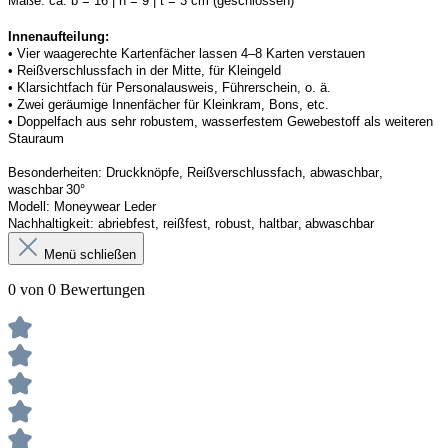
Maße:
ca. b = 16 | h = 9 | t = 3 cm (geschlossen) 
Innenaufteilung: 
• Vier waagerechte Kartenfächer lassen 4–8 Karten verstauen 
• Reißverschlussfach in der Mitte, für Kleingeld 
• Klarsichtfach für Personalausweis, Führerschein, o. ä. 
• Zwei geräumige Innenfächer für Kleinkram, Bons, etc. 
• Doppelfach aus sehr robustem, wasserfestem Gewebestoff als weiteren 
Stauraum
Besonderheiten:
Druckknöpfe, Reißverschlussfach, abwaschbar, 
waschbar 30°
Modell:
Moneywear
 Leder
Nachhaltigkeit:
abriebfest, reißfest, robust
,
 haltbar, abwaschbar
Menü schließen
0 von 0 Bewertungen