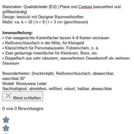
Materialien:
Qualitätsleder (EU) | Plane und 
Cordura
 (wasserfest und 
griffbeständig)
Design:
bestickt mit Designer Baumwollstoffen
Maße:
ca. b = 16 | h = 9 | t = 3 cm (geschlossen) 
Innenaufteilung: 
• Vier waagerechte Kartenfächer lassen 4–8 Karten verstauen 
• Reißverschlussfach in der Mitte, für Kleingeld 
• Klarsichtfach für Personalausweis, Führerschein, o. ä. 
• Zwei geräumige Innenfächer für Kleinkram, Bons, etc. 
• Doppelfach aus sehr robustem, wasserfestem Gewebestoff als weiteren 
Stauraum
Besonderheiten:
Druckknöpfe, Reißverschlussfach, abwaschbar, 
waschbar 30°
Modell:
Moneywear
 Leder
Nachhaltigkeit:
abriebfest, reißfest, robust
,
 haltbar, abwaschbar
Menü schließen
0 von 0 Bewertungen