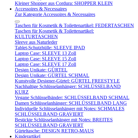
Kleiner Shopper aus Cordura: SHOPPER KLEIN
Accessoires & Necessaires
Zur Kategorie Accessoires & Necessaires
Taschen für Kosmetik & Toilettenartikel: FEDERTASCHEN
Taschen für Kosmetik & Toilettenartikel:
KULTURTASCHEN
Sleeve aus Naturleder
Tablet-Schutzhülle: SLEEVE IPAD
Laptop Case: SLEEVE 13 Zoll
Laptop Case: SLEEVE 15 Zoll
Laptop Case: SLEEVE 17 Zoll
Design Unikate: GÜRTEL
Design Unikate: GÜRTEL SCHMAL
Kunstvolle Designer-Gürtel: GÜRTEL FREESTYLE
Nachhaltige Schlüsselanhänger: SCHLÜSSELBAND
KURZ
Vegane Schlüsselbänder: SCHLÜSSELBAND SCHMAL
Damen Schlüsselanhänger: SCHLÜSSELBAND LANG
Individuelle Schlüsselanhänger mit Notes: SCHMALES
SCHLÜSSELBAND GRAVIERT
Bestickte Schlüsselanhänger mit Notes: BREITES
SCHLÜSSELBAND GRAVIERT
Gürteltasche: DESIGN RETRO-MAUS
Kinderartikel