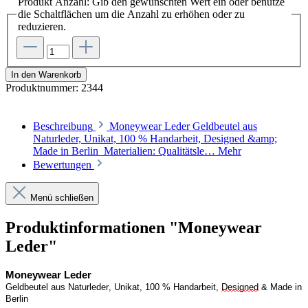
Produkt Anzahl: Gib den gewünschten Wert ein oder benutze
die Schaltflächen um die Anzahl zu erhöhen oder zu
reduzieren.
In den Warenkorb
Produktnummer:
2344
Beschreibung
Moneywear Leder Geldbeutel aus
Naturleder, Unikat, 100 % Handarbeit, Designed &amp;
Made in Berlin Materialien: Qualitätsle…
Mehr
Bewertungen
Menü schließen
Produktinformationen "Moneywear
Leder"
Moneywear
 Leder
Geldbeutel aus Naturleder, Unikat, 100 % Handarbeit, 
Designed
 & Made in 
Berlin