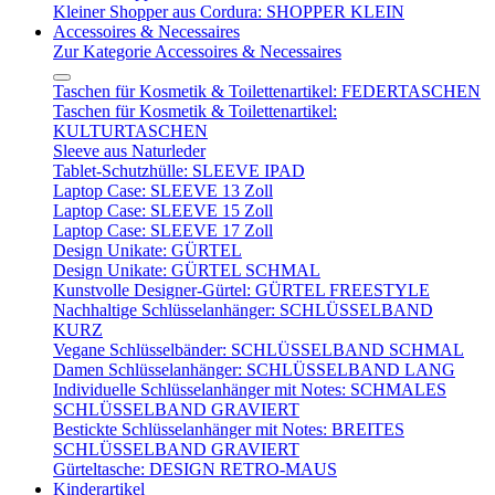
Kleiner Shopper aus Cordura: SHOPPER KLEIN
Accessoires & Necessaires
Zur Kategorie Accessoires & Necessaires
Taschen für Kosmetik & Toilettenartikel: FEDERTASCHEN
Taschen für Kosmetik & Toilettenartikel:
KULTURTASCHEN
Sleeve aus Naturleder
Tablet-Schutzhülle: SLEEVE IPAD
Laptop Case: SLEEVE 13 Zoll
Laptop Case: SLEEVE 15 Zoll
Laptop Case: SLEEVE 17 Zoll
Design Unikate: GÜRTEL
Design Unikate: GÜRTEL SCHMAL
Kunstvolle Designer-Gürtel: GÜRTEL FREESTYLE
Nachhaltige Schlüsselanhänger: SCHLÜSSELBAND
KURZ
Vegane Schlüsselbänder: SCHLÜSSELBAND SCHMAL
Damen Schlüsselanhänger: SCHLÜSSELBAND LANG
Individuelle Schlüsselanhänger mit Notes: SCHMALES
SCHLÜSSELBAND GRAVIERT
Bestickte Schlüsselanhänger mit Notes: BREITES
SCHLÜSSELBAND GRAVIERT
Gürteltasche: DESIGN RETRO-MAUS
Kinderartikel