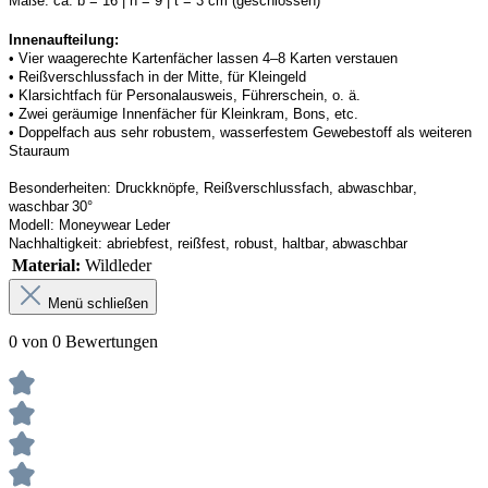
Maße:
ca. b = 16 | h = 9 | t = 3 cm (geschlossen) 
Innenaufteilung: 
• Vier waagerechte Kartenfächer lassen 4–8 Karten verstauen 
• Reißverschlussfach in der Mitte, für Kleingeld 
• Klarsichtfach für Personalausweis, Führerschein, o. ä. 
• Zwei geräumige Innenfächer für Kleinkram, Bons, etc. 
• Doppelfach aus sehr robustem, wasserfestem Gewebestoff als weiteren 
Stauraum
Besonderheiten:
Druckknöpfe, Reißverschlussfach, abwaschbar, 
waschbar 30°
Modell:
Moneywear
 Leder
Nachhaltigkeit:
abriebfest, reißfest, robust
,
 haltbar, abwaschbar
Material:
Wildleder
Menü schließen
0 von 0 Bewertungen