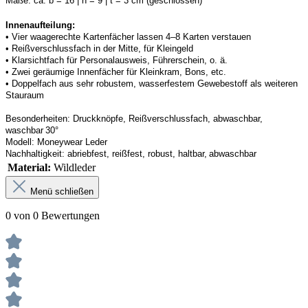
Maße:
ca. b = 16 | h = 9 | t = 3 cm (geschlossen) 
Innenaufteilung: 
• Vier waagerechte Kartenfächer lassen 4–8 Karten verstauen 
• Reißverschlussfach in der Mitte, für Kleingeld 
• Klarsichtfach für Personalausweis, Führerschein, o. ä. 
• Zwei geräumige Innenfächer für Kleinkram, Bons, etc. 
• Doppelfach aus sehr robustem, wasserfestem Gewebestoff als weiteren 
Stauraum
Besonderheiten:
Druckknöpfe, Reißverschlussfach, abwaschbar, 
waschbar 30°
Modell:
Moneywear
 Leder
Nachhaltigkeit:
abriebfest, reißfest, robust
,
 haltbar, abwaschbar
Material:
Wildleder
Menü schließen
0 von 0 Bewertungen