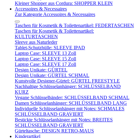
Kleiner Shopper aus Cordura: SHOPPER KLEIN
Accessoires & Necessaires
Zur Kategorie Accessoires & Necessaires
Taschen für Kosmetik & Toilettenartikel: FEDERTASCHEN
Taschen für Kosmetik & Toilettenartikel:
KULTURTASCHEN
Sleeve aus Naturleder
Tablet-Schutzhülle: SLEEVE IPAD
Laptop Case: SLEEVE 13 Zoll
Laptop Case: SLEEVE 15 Zoll
Laptop Case: SLEEVE 17 Zoll
Design Unikate: GÜRTEL
Design Unikate: GÜRTEL SCHMAL
Kunstvolle Designer-Gürtel: GÜRTEL FREESTYLE
Nachhaltige Schlüsselanhänger: SCHLÜSSELBAND
KURZ
Vegane Schlüsselbänder: SCHLÜSSELBAND SCHMAL
Damen Schlüsselanhänger: SCHLÜSSELBAND LANG
Individuelle Schlüsselanhänger mit Notes: SCHMALES
SCHLÜSSELBAND GRAVIERT
Bestickte Schlüsselanhänger mit Notes: BREITES
SCHLÜSSELBAND GRAVIERT
Gürteltasche: DESIGN RETRO-MAUS
Kinderartikel