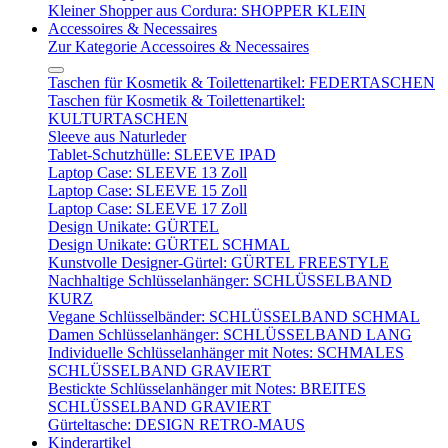
Kleiner Shopper aus Cordura: SHOPPER KLEIN
Accessoires & Necessaires
Zur Kategorie Accessoires & Necessaires
Taschen für Kosmetik & Toilettenartikel: FEDERTASCHEN
Taschen für Kosmetik & Toilettenartikel:
KULTURTASCHEN
Sleeve aus Naturleder
Tablet-Schutzhülle: SLEEVE IPAD
Laptop Case: SLEEVE 13 Zoll
Laptop Case: SLEEVE 15 Zoll
Laptop Case: SLEEVE 17 Zoll
Design Unikate: GÜRTEL
Design Unikate: GÜRTEL SCHMAL
Kunstvolle Designer-Gürtel: GÜRTEL FREESTYLE
Nachhaltige Schlüsselanhänger: SCHLÜSSELBAND
KURZ
Vegane Schlüsselbänder: SCHLÜSSELBAND SCHMAL
Damen Schlüsselanhänger: SCHLÜSSELBAND LANG
Individuelle Schlüsselanhänger mit Notes: SCHMALES
SCHLÜSSELBAND GRAVIERT
Bestickte Schlüsselanhänger mit Notes: BREITES
SCHLÜSSELBAND GRAVIERT
Gürteltasche: DESIGN RETRO-MAUS
Kinderartikel