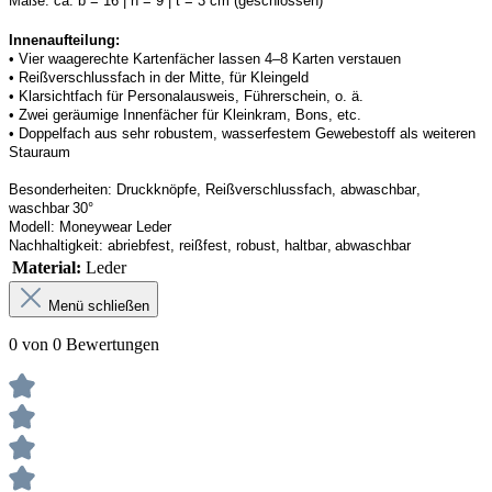
Maße:
ca. b = 16 | h = 9 | t = 3 cm (geschlossen) 
Innenaufteilung: 
• Vier waagerechte Kartenfächer lassen 4–8 Karten verstauen 
• Reißverschlussfach in der Mitte, für Kleingeld 
• Klarsichtfach für Personalausweis, Führerschein, o. ä. 
• Zwei geräumige Innenfächer für Kleinkram, Bons, etc. 
• Doppelfach aus sehr robustem, wasserfestem Gewebestoff als weiteren 
Stauraum
Besonderheiten:
Druckknöpfe, Reißverschlussfach, abwaschbar, 
waschbar 30°
Modell:
Moneywear
 Leder
Nachhaltigkeit:
abriebfest, reißfest, robust
,
 haltbar, abwaschbar
Material:
Leder
Menü schließen
0 von 0 Bewertungen