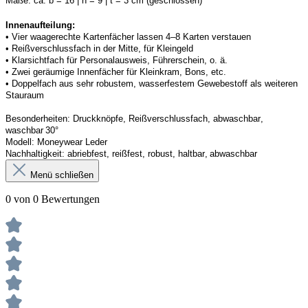
Maße:
ca. b = 16 | h = 9 | t = 3 cm (geschlossen) 
Innenaufteilung: 
• Vier waagerechte Kartenfächer lassen 4–8 Karten verstauen 
• Reißverschlussfach in der Mitte, für Kleingeld 
• Klarsichtfach für Personalausweis, Führerschein, o. ä. 
• Zwei geräumige Innenfächer für Kleinkram, Bons, etc. 
• Doppelfach aus sehr robustem, wasserfestem Gewebestoff als weiteren 
Stauraum
Besonderheiten:
Druckknöpfe, Reißverschlussfach, abwaschbar, 
waschbar 30°
Modell:
Moneywear
 Leder
Nachhaltigkeit:
abriebfest, reißfest, robust
,
 haltbar, abwaschbar
Menü schließen
0 von 0 Bewertungen