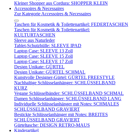
Kleiner Shopper aus Cordura: SHOPPER KLEIN
Accessoires & Necessaires
Zur Kategorie Accessoires & Necessaires
Taschen für Kosmetik & Toilettenartikel: FEDERTASCHEN
Taschen für Kosmetik & Toilettenartikel:
KULTURTASCHEN
Sleeve aus Naturleder
Tablet-Schutzhülle: SLEEVE IPAD
Laptop Case: SLEEVE 13 Zoll
Laptop Case: SLEEVE 15 Zoll
Laptop Case: SLEEVE 17 Zoll
Design Unikate: GÜRTEL
Design Unikate: GÜRTEL SCHMAL
Kunstvolle Designer-Gürtel: GÜRTEL FREESTYLE
Nachhaltige Schlüsselanhänger: SCHLÜSSELBAND
KURZ
Vegane Schlüsselbänder: SCHLÜSSELBAND SCHMAL
Damen Schlüsselanhänger: SCHLÜSSELBAND LANG
Individuelle Schlüsselanhänger mit Notes: SCHMALES
SCHLÜSSELBAND GRAVIERT
Bestickte Schlüsselanhänger mit Notes: BREITES
SCHLÜSSELBAND GRAVIERT
Gürteltasche: DESIGN RETRO-MAUS
Kinderartikel