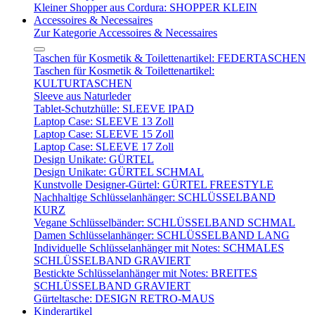
Kleiner Shopper aus Cordura: SHOPPER KLEIN
Accessoires & Necessaires
Zur Kategorie Accessoires & Necessaires
Taschen für Kosmetik & Toilettenartikel: FEDERTASCHEN
Taschen für Kosmetik & Toilettenartikel:
KULTURTASCHEN
Sleeve aus Naturleder
Tablet-Schutzhülle: SLEEVE IPAD
Laptop Case: SLEEVE 13 Zoll
Laptop Case: SLEEVE 15 Zoll
Laptop Case: SLEEVE 17 Zoll
Design Unikate: GÜRTEL
Design Unikate: GÜRTEL SCHMAL
Kunstvolle Designer-Gürtel: GÜRTEL FREESTYLE
Nachhaltige Schlüsselanhänger: SCHLÜSSELBAND
KURZ
Vegane Schlüsselbänder: SCHLÜSSELBAND SCHMAL
Damen Schlüsselanhänger: SCHLÜSSELBAND LANG
Individuelle Schlüsselanhänger mit Notes: SCHMALES
SCHLÜSSELBAND GRAVIERT
Bestickte Schlüsselanhänger mit Notes: BREITES
SCHLÜSSELBAND GRAVIERT
Gürteltasche: DESIGN RETRO-MAUS
Kinderartikel