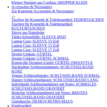
Kleiner Shopper aus Cordura: SHOPPER KLEIN
Accessoires & Necessaires
Zur Kategorie Accessoires & Necessaires
Taschen für Kosmetik & Toilettenartikel: FEDERTASCHEN
Taschen für Kosmetik & Toilettenartikel:
KULTURTASCHEN
Sleeve aus Naturleder
Tablet-Schutzhülle: SLEEVE IPAD
Laptop Case: SLEEVE 13 Zoll
Laptop Case: SLEEVE 15 Zoll
Laptop Case: SLEEVE 17 Zoll
Design Unikate: GÜRTEL
Design Unikate: GÜRTEL SCHMAL
Kunstvolle Designer-Gürtel: GÜRTEL FREESTYLE
Nachhaltige Schlüsselanhänger: SCHLÜSSELBAND
KURZ
Vegane Schlüsselbänder: SCHLÜSSELBAND SCHMAL
Damen Schlüsselanhänger: SCHLÜSSELBAND LANG
Individuelle Schlüsselanhänger mit Notes: SCHMALES
SCHLÜSSELBAND GRAVIERT
Bestickte Schlüsselanhänger mit Notes: BREITES
SCHLÜSSELBAND GRAVIERT
Gürteltasche: DESIGN RETRO-MAUS
Kinderartikel