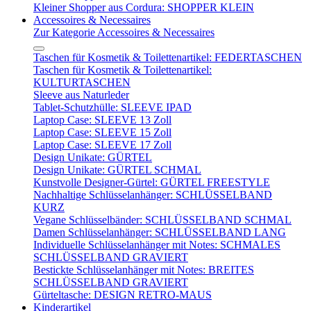
Kleiner Shopper aus Cordura: SHOPPER KLEIN
Accessoires & Necessaires
Zur Kategorie Accessoires & Necessaires
Taschen für Kosmetik & Toilettenartikel: FEDERTASCHEN
Taschen für Kosmetik & Toilettenartikel:
KULTURTASCHEN
Sleeve aus Naturleder
Tablet-Schutzhülle: SLEEVE IPAD
Laptop Case: SLEEVE 13 Zoll
Laptop Case: SLEEVE 15 Zoll
Laptop Case: SLEEVE 17 Zoll
Design Unikate: GÜRTEL
Design Unikate: GÜRTEL SCHMAL
Kunstvolle Designer-Gürtel: GÜRTEL FREESTYLE
Nachhaltige Schlüsselanhänger: SCHLÜSSELBAND
KURZ
Vegane Schlüsselbänder: SCHLÜSSELBAND SCHMAL
Damen Schlüsselanhänger: SCHLÜSSELBAND LANG
Individuelle Schlüsselanhänger mit Notes: SCHMALES
SCHLÜSSELBAND GRAVIERT
Bestickte Schlüsselanhänger mit Notes: BREITES
SCHLÜSSELBAND GRAVIERT
Gürteltasche: DESIGN RETRO-MAUS
Kinderartikel