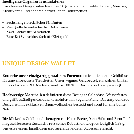
Intelligente Organisationsfunktionen
Ein cleveres Design, erleichtert das Organisieren von Geldscheinen, Münzen,
Kreditkarten und anderen persönlichen Dokumenten:
– Sechs lange Steckfächer für Karten
– Vier große Innenfächer für Dokumente
– Zwei Fächer für Banknoten
– Eine Reißverschlussfach für Kleingeld
UNIQUE DESIGN WALLET
Entdecke unser einzigartig gestaltetes Portemonnaie
– die ideale Geldbörse
für umweltbewusste Trendsetter. Unser veganer Geldbeutel, ein wahres Unikat
mit exklusivem RFID-Schutz, wird zu 100 % in Berlin von Hand gefertigt.
Hochwertige Materialien
definieren diese Designer-Geldbörse: Wasserfestes
und griffbeständiges Cordura kombiniert mit veganer Plane. Das ansprechende
Design ist mit exklusiven Baumwollstoffen bestickt und sorgt für eine bunte
Note.
Die Maße
des Geldbeutels betragen ca. 16 cm Breite, 9 cm Höhe und 2 cm Tiefe
im geschlossenen Zustand. Trotz seiner Robustheit wiegt es lediglich 158 g,
was es zu einem handlichen und zugleich leichten Accessoire macht.