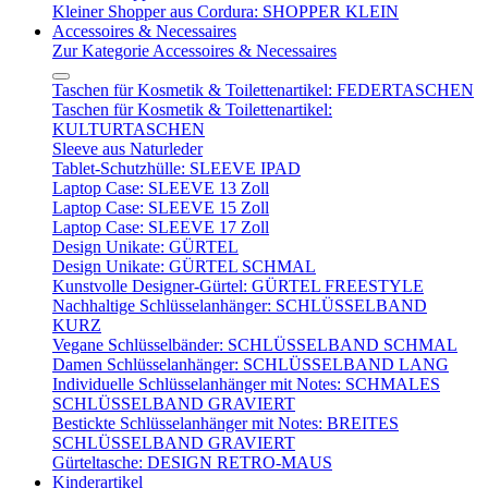
Kleiner Shopper aus Cordura: SHOPPER KLEIN
Accessoires & Necessaires
Zur Kategorie Accessoires & Necessaires
Taschen für Kosmetik & Toilettenartikel: FEDERTASCHEN
Taschen für Kosmetik & Toilettenartikel:
KULTURTASCHEN
Sleeve aus Naturleder
Tablet-Schutzhülle: SLEEVE IPAD
Laptop Case: SLEEVE 13 Zoll
Laptop Case: SLEEVE 15 Zoll
Laptop Case: SLEEVE 17 Zoll
Design Unikate: GÜRTEL
Design Unikate: GÜRTEL SCHMAL
Kunstvolle Designer-Gürtel: GÜRTEL FREESTYLE
Nachhaltige Schlüsselanhänger: SCHLÜSSELBAND
KURZ
Vegane Schlüsselbänder: SCHLÜSSELBAND SCHMAL
Damen Schlüsselanhänger: SCHLÜSSELBAND LANG
Individuelle Schlüsselanhänger mit Notes: SCHMALES
SCHLÜSSELBAND GRAVIERT
Bestickte Schlüsselanhänger mit Notes: BREITES
SCHLÜSSELBAND GRAVIERT
Gürteltasche: DESIGN RETRO-MAUS
Kinderartikel