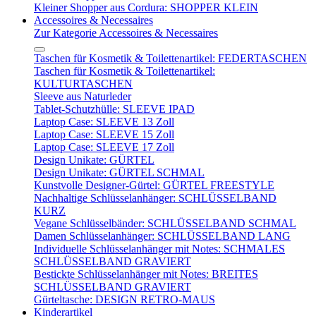
Kleiner Shopper aus Cordura: SHOPPER KLEIN
Accessoires & Necessaires
Zur Kategorie Accessoires & Necessaires
Taschen für Kosmetik & Toilettenartikel: FEDERTASCHEN
Taschen für Kosmetik & Toilettenartikel:
KULTURTASCHEN
Sleeve aus Naturleder
Tablet-Schutzhülle: SLEEVE IPAD
Laptop Case: SLEEVE 13 Zoll
Laptop Case: SLEEVE 15 Zoll
Laptop Case: SLEEVE 17 Zoll
Design Unikate: GÜRTEL
Design Unikate: GÜRTEL SCHMAL
Kunstvolle Designer-Gürtel: GÜRTEL FREESTYLE
Nachhaltige Schlüsselanhänger: SCHLÜSSELBAND
KURZ
Vegane Schlüsselbänder: SCHLÜSSELBAND SCHMAL
Damen Schlüsselanhänger: SCHLÜSSELBAND LANG
Individuelle Schlüsselanhänger mit Notes: SCHMALES
SCHLÜSSELBAND GRAVIERT
Bestickte Schlüsselanhänger mit Notes: BREITES
SCHLÜSSELBAND GRAVIERT
Gürteltasche: DESIGN RETRO-MAUS
Kinderartikel