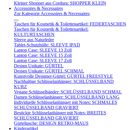
Kleiner Shopper aus Cordura: SHOPPER KLEIN
Accessoires & Necessaires
Zur Kategorie Accessoires & Necessaires
Taschen für Kosmetik & Toilettenartikel: FEDERTASCHEN
Taschen für Kosmetik & Toilettenartikel:
KULTURTASCHEN
Sleeve aus Naturleder
Tablet-Schutzhülle: SLEEVE IPAD
Laptop Case: SLEEVE 13 Zoll
Laptop Case: SLEEVE 15 Zoll
Laptop Case: SLEEVE 17 Zoll
Design Unikate: GÜRTEL
Design Unikate: GÜRTEL SCHMAL
Kunstvolle Designer-Gürtel: GÜRTEL FREESTYLE
Nachhaltige Schlüsselanhänger: SCHLÜSSELBAND
KURZ
Vegane Schlüsselbänder: SCHLÜSSELBAND SCHMAL
Damen Schlüsselanhänger: SCHLÜSSELBAND LANG
Individuelle Schlüsselanhänger mit Notes: SCHMALES
SCHLÜSSELBAND GRAVIERT
Bestickte Schlüsselanhänger mit Notes: BREITES
SCHLÜSSELBAND GRAVIERT
Gürteltasche: DESIGN RETRO-MAUS
Kinderartikel