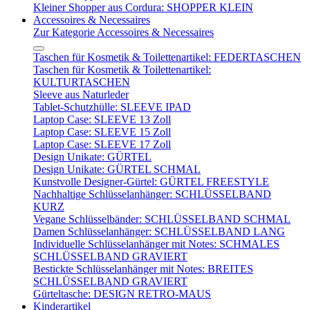
Kleiner Shopper aus Cordura: SHOPPER KLEIN
Accessoires & Necessaires
Zur Kategorie Accessoires & Necessaires
Taschen für Kosmetik & Toilettenartikel: FEDERTASCHEN
Taschen für Kosmetik & Toilettenartikel:
KULTURTASCHEN
Sleeve aus Naturleder
Tablet-Schutzhülle: SLEEVE IPAD
Laptop Case: SLEEVE 13 Zoll
Laptop Case: SLEEVE 15 Zoll
Laptop Case: SLEEVE 17 Zoll
Design Unikate: GÜRTEL
Design Unikate: GÜRTEL SCHMAL
Kunstvolle Designer-Gürtel: GÜRTEL FREESTYLE
Nachhaltige Schlüsselanhänger: SCHLÜSSELBAND
KURZ
Vegane Schlüsselbänder: SCHLÜSSELBAND SCHMAL
Damen Schlüsselanhänger: SCHLÜSSELBAND LANG
Individuelle Schlüsselanhänger mit Notes: SCHMALES
SCHLÜSSELBAND GRAVIERT
Bestickte Schlüsselanhänger mit Notes: BREITES
SCHLÜSSELBAND GRAVIERT
Gürteltasche: DESIGN RETRO-MAUS
Kinderartikel