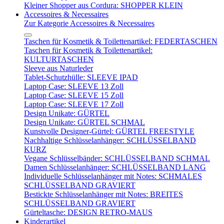
Kleiner Shopper aus Cordura: SHOPPER KLEIN
Accessoires & Necessaires
Zur Kategorie Accessoires & Necessaires
Taschen für Kosmetik & Toilettenartikel: FEDERTASCHEN
Taschen für Kosmetik & Toilettenartikel:
KULTURTASCHEN
Sleeve aus Naturleder
Tablet-Schutzhülle: SLEEVE IPAD
Laptop Case: SLEEVE 13 Zoll
Laptop Case: SLEEVE 15 Zoll
Laptop Case: SLEEVE 17 Zoll
Design Unikate: GÜRTEL
Design Unikate: GÜRTEL SCHMAL
Kunstvolle Designer-Gürtel: GÜRTEL FREESTYLE
Nachhaltige Schlüsselanhänger: SCHLÜSSELBAND
KURZ
Vegane Schlüsselbänder: SCHLÜSSELBAND SCHMAL
Damen Schlüsselanhänger: SCHLÜSSELBAND LANG
Individuelle Schlüsselanhänger mit Notes: SCHMALES
SCHLÜSSELBAND GRAVIERT
Bestickte Schlüsselanhänger mit Notes: BREITES
SCHLÜSSELBAND GRAVIERT
Gürteltasche: DESIGN RETRO-MAUS
Kinderartikel