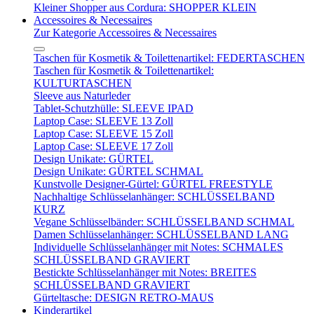
Kleiner Shopper aus Cordura: SHOPPER KLEIN
Accessoires & Necessaires
Zur Kategorie Accessoires & Necessaires
Taschen für Kosmetik & Toilettenartikel: FEDERTASCHEN
Taschen für Kosmetik & Toilettenartikel:
KULTURTASCHEN
Sleeve aus Naturleder
Tablet-Schutzhülle: SLEEVE IPAD
Laptop Case: SLEEVE 13 Zoll
Laptop Case: SLEEVE 15 Zoll
Laptop Case: SLEEVE 17 Zoll
Design Unikate: GÜRTEL
Design Unikate: GÜRTEL SCHMAL
Kunstvolle Designer-Gürtel: GÜRTEL FREESTYLE
Nachhaltige Schlüsselanhänger: SCHLÜSSELBAND
KURZ
Vegane Schlüsselbänder: SCHLÜSSELBAND SCHMAL
Damen Schlüsselanhänger: SCHLÜSSELBAND LANG
Individuelle Schlüsselanhänger mit Notes: SCHMALES
SCHLÜSSELBAND GRAVIERT
Bestickte Schlüsselanhänger mit Notes: BREITES
SCHLÜSSELBAND GRAVIERT
Gürteltasche: DESIGN RETRO-MAUS
Kinderartikel