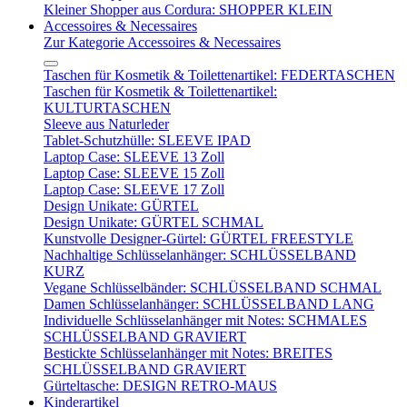
Kleiner Shopper aus Cordura: SHOPPER KLEIN
Accessoires & Necessaires
Zur Kategorie Accessoires & Necessaires
Taschen für Kosmetik & Toilettenartikel: FEDERTASCHEN
Taschen für Kosmetik & Toilettenartikel:
KULTURTASCHEN
Sleeve aus Naturleder
Tablet-Schutzhülle: SLEEVE IPAD
Laptop Case: SLEEVE 13 Zoll
Laptop Case: SLEEVE 15 Zoll
Laptop Case: SLEEVE 17 Zoll
Design Unikate: GÜRTEL
Design Unikate: GÜRTEL SCHMAL
Kunstvolle Designer-Gürtel: GÜRTEL FREESTYLE
Nachhaltige Schlüsselanhänger: SCHLÜSSELBAND
KURZ
Vegane Schlüsselbänder: SCHLÜSSELBAND SCHMAL
Damen Schlüsselanhänger: SCHLÜSSELBAND LANG
Individuelle Schlüsselanhänger mit Notes: SCHMALES
SCHLÜSSELBAND GRAVIERT
Bestickte Schlüsselanhänger mit Notes: BREITES
SCHLÜSSELBAND GRAVIERT
Gürteltasche: DESIGN RETRO-MAUS
Kinderartikel