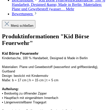
Beschreibung
Kid Börse FeuerwehrKindertasche, 100 %
Handarbeit, Designed &amp; Made in Berlin Materialien:
Plane und Gewebestoff (wasser…
Mehr
Bewertungen
Menü schließen
Produktinformationen "Kid Börse
Feuerwehr"
Kid Börse Feuerwehr
Kindertasche, 100 % Handarbeit, 
Designed
 & Made in Berlin
Materialien:
Plane und Gewebestoff (wasserfest und griffbeständig)
, 
Gurtband
Design:
bestickt mit Kindermotiv
Maße:
b = 
17
 cm | h = 
15
 cm | t = 
5
 cm
Aufteilung: 
• 
Beidseitig zu öffnender Zipper
• 
Hauptfach mit eingenähtem Innenfach
• 
Längenverstellbarer Tragegurt