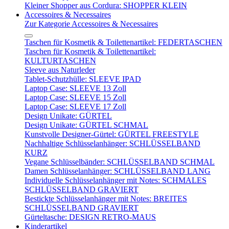
Kleiner Shopper aus Cordura: SHOPPER KLEIN
Accessoires & Necessaires
Zur Kategorie Accessoires & Necessaires
Taschen für Kosmetik & Toilettenartikel: FEDERTASCHEN
Taschen für Kosmetik & Toilettenartikel:
KULTURTASCHEN
Sleeve aus Naturleder
Tablet-Schutzhülle: SLEEVE IPAD
Laptop Case: SLEEVE 13 Zoll
Laptop Case: SLEEVE 15 Zoll
Laptop Case: SLEEVE 17 Zoll
Design Unikate: GÜRTEL
Design Unikate: GÜRTEL SCHMAL
Kunstvolle Designer-Gürtel: GÜRTEL FREESTYLE
Nachhaltige Schlüsselanhänger: SCHLÜSSELBAND
KURZ
Vegane Schlüsselbänder: SCHLÜSSELBAND SCHMAL
Damen Schlüsselanhänger: SCHLÜSSELBAND LANG
Individuelle Schlüsselanhänger mit Notes: SCHMALES
SCHLÜSSELBAND GRAVIERT
Bestickte Schlüsselanhänger mit Notes: BREITES
SCHLÜSSELBAND GRAVIERT
Gürteltasche: DESIGN RETRO-MAUS
Kinderartikel