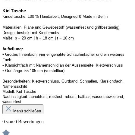
Kid Tasche
Kindertasche, 100 % Handarbeit, Designed & Made in Berlin
Materialien:
Plane und Gewebestoff (wasserfest und griffbeständig) 
Design:
bestickt mit Kindermotiv
Maße:
b = 20 cm | h = 18 cm | t = 10 cm
Aufteilung: 
• 
Großes Innenfach, vier eingenähte Schlaufenfächer und ein weiteres 
Fach
• 
Klarsichtfach mit Namenschild an der 
Aussenseite
, Klettverschluss
• 
Gurtlänge: 55-105 cm (verstellbar)
Besonderheiten:
Klettverschluss, Gurtband
, Schnallen, Klarsichtfach, 
Namensschild
Modell:
Kid Tasche
Nachhaltigkeit:
abriebfest, reißfest, robust
,
 haltbar, wasserabweisend, 
wasserfest
Menü schließen
0 von 0 Bewertungen