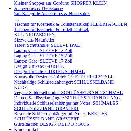
Kleiner Shopper aus Cordura: SHOPPER KLEIN
Accessoires & Necessaires
Zur Kategorie Accessoires & Necessaires
Taschen für Kosmetik & Toilettenartikel: FEDERTASCHEN
Taschen für Kosmetik & Toilettenartikel:
KULTURTASCHEN
Sleeve aus Naturleder
Tablet-Schutzhülle: SLEEVE IPAD
Laptop Case: SLEEVE 13 Zoll
Laptop Case: SLEEVE 15 Zoll
Laptop Case: SLEEVE 17 Zoll
Design Unikate: GÜRTEL
Design Unikate: GÜRTEL SCHMAL
Kunstvolle Designer-Gürtel: GÜRTEL FREESTYLE
Nachhaltige Schlüsselanhänger: SCHLÜSSELBAND
KURZ
Vegane Schlüsselbänder: SCHLÜSSELBAND SCHMAL
Damen Schlüsselanhänger: SCHLÜSSELBAND LANG
Individuelle Schlüsselanhänger mit Notes: SCHMALES
SCHLÜSSELBAND GRAVIERT
Bestickte Schlüsselanhänger mit Notes: BREITES
SCHLÜSSELBAND GRAVIERT
Gürteltasche: DESIGN RETRO-MAUS
Kinderartikel