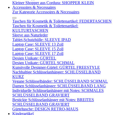
Kleiner Shopper aus Cordura: SHOPPER KLEIN
Accessoires & Necessaires
Zur Kategorie Accessoires & Necessaires
Taschen für Kosmetik & Toilettenartikel: FEDERTASCHEN
Taschen für Kosmetik & Toilettenartikel:
KULTURTASCHEN
Sleeve aus Naturleder
Tablet-Schutzhülle: SLEEVE IPAD
Laptop Case: SLEEVE 13 Zoll
Laptop Case: SLEEVE 15 Zoll
Laptop Case: SLEEVE 17 Zoll
Design Unikate: GÜRTEL
Design Unikate: GÜRTEL SCHMAL
Kunstvolle Designer-Gürtel: GÜRTEL FREESTYLE
Nachhaltige Schlüsselanhänger: SCHLÜSSELBAND
KURZ
Vegane Schlüsselbänder: SCHLÜSSELBAND SCHMAL
Damen Schlüsselanhänger: SCHLÜSSELBAND LANG
Individuelle Schlüsselanhänger mit Notes: SCHMALES
SCHLÜSSELBAND GRAVIERT
Bestickte Schlüsselanhänger mit Notes: BREITES
SCHLÜSSELBAND GRAVIERT
Gürteltasche: DESIGN RETRO-MAUS
Kinderartikel