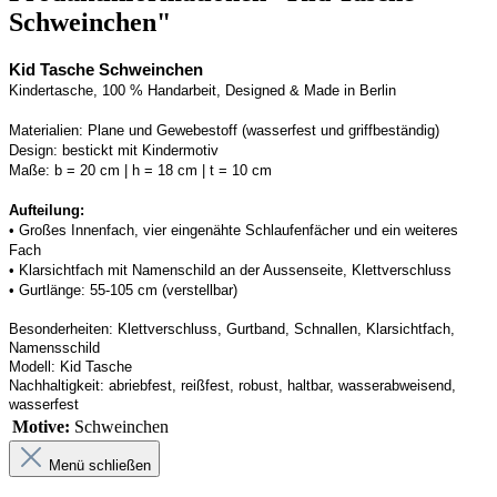
Schweinchen"
Kid Tasche Schweinchen
Kindertasche, 100 % Handarbeit, Designed & Made in Berlin
Materialien:
Plane und Gewebestoff (wasserfest und griffbeständig) 
Design:
bestickt mit Kindermotiv
Maße:
b = 20 cm | h = 18 cm | t = 10 cm
Aufteilung: 
• 
Großes Innenfach, vier eingenähte Schlaufenfächer und ein weiteres 
Fach
• 
Klarsichtfach mit Namenschild an der 
Aussenseite
, Klettverschluss
• 
Gurtlänge: 55-105 cm (verstellbar)
Besonderheiten:
Klettverschluss, Gurtband
, Schnallen, Klarsichtfach, 
Namensschild
Modell:
Kid Tasche
Nachhaltigkeit:
abriebfest, reißfest, robust
,
 haltbar, wasserabweisend, 
wasserfest
Motive:
Schweinchen
Menü schließen