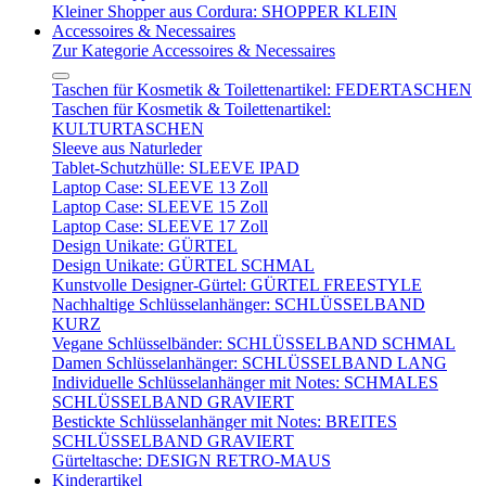
Kleiner Shopper aus Cordura: SHOPPER KLEIN
Accessoires & Necessaires
Zur Kategorie Accessoires & Necessaires
Taschen für Kosmetik & Toilettenartikel: FEDERTASCHEN
Taschen für Kosmetik & Toilettenartikel:
KULTURTASCHEN
Sleeve aus Naturleder
Tablet-Schutzhülle: SLEEVE IPAD
Laptop Case: SLEEVE 13 Zoll
Laptop Case: SLEEVE 15 Zoll
Laptop Case: SLEEVE 17 Zoll
Design Unikate: GÜRTEL
Design Unikate: GÜRTEL SCHMAL
Kunstvolle Designer-Gürtel: GÜRTEL FREESTYLE
Nachhaltige Schlüsselanhänger: SCHLÜSSELBAND
KURZ
Vegane Schlüsselbänder: SCHLÜSSELBAND SCHMAL
Damen Schlüsselanhänger: SCHLÜSSELBAND LANG
Individuelle Schlüsselanhänger mit Notes: SCHMALES
SCHLÜSSELBAND GRAVIERT
Bestickte Schlüsselanhänger mit Notes: BREITES
SCHLÜSSELBAND GRAVIERT
Gürteltasche: DESIGN RETRO-MAUS
Kinderartikel