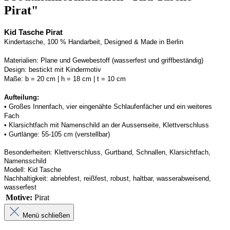
Pirat"
Kid Tasche Pirat
Kindertasche, 100 % Handarbeit, Designed & Made in Berlin
Materialien:
Plane und Gewebestoff (wasserfest und griffbeständig) 
Design:
bestickt mit Kindermotiv
Maße:
b = 20 cm | h = 18 cm | t = 10 cm
Aufteilung: 
• 
Großes Innenfach, vier eingenähte Schlaufenfächer und ein weiteres 
Fach
• 
Klarsichtfach mit Namenschild an der 
Aussenseite
, Klettverschluss
• 
Gurtlänge: 55-105 cm (verstellbar)
Besonderheiten:
Klettverschluss, Gurtband
, Schnallen, Klarsichtfach, 
Namensschild
Modell:
Kid Tasche
Nachhaltigkeit:
abriebfest, reißfest, robust
,
 haltbar, wasserabweisend, 
wasserfest
Motive:
Pirat
Menü schließen