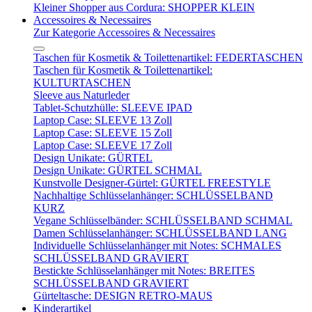
Kleiner Shopper aus Cordura: SHOPPER KLEIN
Accessoires & Necessaires
Zur Kategorie Accessoires & Necessaires
Taschen für Kosmetik & Toilettenartikel: FEDERTASCHEN
Taschen für Kosmetik & Toilettenartikel:
KULTURTASCHEN
Sleeve aus Naturleder
Tablet-Schutzhülle: SLEEVE IPAD
Laptop Case: SLEEVE 13 Zoll
Laptop Case: SLEEVE 15 Zoll
Laptop Case: SLEEVE 17 Zoll
Design Unikate: GÜRTEL
Design Unikate: GÜRTEL SCHMAL
Kunstvolle Designer-Gürtel: GÜRTEL FREESTYLE
Nachhaltige Schlüsselanhänger: SCHLÜSSELBAND
KURZ
Vegane Schlüsselbänder: SCHLÜSSELBAND SCHMAL
Damen Schlüsselanhänger: SCHLÜSSELBAND LANG
Individuelle Schlüsselanhänger mit Notes: SCHMALES
SCHLÜSSELBAND GRAVIERT
Bestickte Schlüsselanhänger mit Notes: BREITES
SCHLÜSSELBAND GRAVIERT
Gürteltasche: DESIGN RETRO-MAUS
Kinderartikel