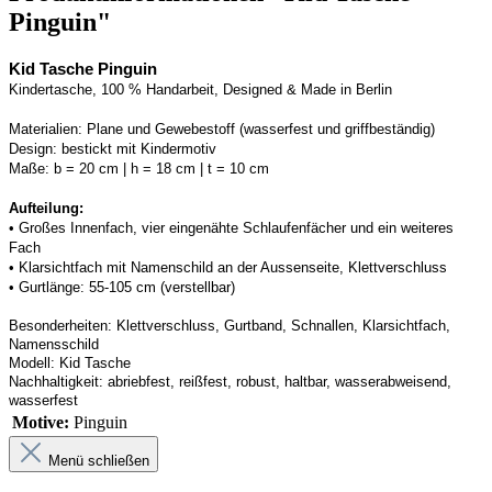
Pinguin"
Kid Tasche Pinguin
Kindertasche, 100 % Handarbeit, Designed & Made in Berlin
Materialien:
Plane und Gewebestoff (wasserfest und griffbeständig) 
Design:
bestickt mit Kindermotiv
Maße:
b = 20 cm | h = 18 cm | t = 10 cm
Aufteilung: 
• 
Großes Innenfach, vier eingenähte Schlaufenfächer und ein weiteres 
Fach
• 
Klarsichtfach mit Namenschild an der 
Aussenseite
, Klettverschluss
• 
Gurtlänge: 55-105 cm (verstellbar)
Besonderheiten:
Klettverschluss, Gurtband
, Schnallen, Klarsichtfach, 
Namensschild
Modell:
Kid Tasche
Nachhaltigkeit:
abriebfest, reißfest, robust
,
 haltbar, wasserabweisend, 
wasserfest
Motive:
Pinguin
Menü schließen