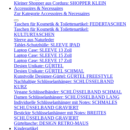
Kleiner Shopper aus Cordura: SHOPPER KLEIN
Accessoires & Necessaires
Zur Kategorie Accessoires & Necessaires
Taschen für Kosmetik & Toilettenartikel: FEDERTASCHEN
Taschen für Kosmetik & Toilettenartikel:
KULTURTASCHEN
Sleeve aus Naturleder
Tablet-Schutzhülle: SLEEVE IPAD
Laptop Case: SLEEVE 13 Zoll
Laptop Case: SLEEVE 15 Zoll
Laptop Case: SLEEVE 17 Zoll
Design Unikate: GÜRTEL
Design Unikate: GÜRTEL SCHMAL
Kunstvolle Designer-Gürtel: GÜRTEL FREESTYLE
Nachhaltige Schlüsselanhänger: SCHLÜSSELBAND
KURZ
Vegane Schlüsselbänder: SCHLÜSSELBAND SCHMAL
Damen Schlüsselanhänger: SCHLÜSSELBAND LANG
Individuelle Schlüsselanhänger mit Notes: SCHMALES
SCHLÜSSELBAND GRAVIERT
Bestickte Schlüsselanhänger mit Notes: BREITES
SCHLÜSSELBAND GRAVIERT
Gürteltasche: DESIGN RETRO-MAUS
Kinderartikel