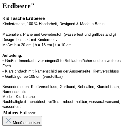
Erdbeere"
Kid Tasche Erdbeere
Kindertasche, 100 % Handarbeit, Designed & Made in Berlin
Materialien:
Plane und Gewebestoff (wasserfest und griffbeständig) 
Design:
bestickt mit Kindermotiv
Maße:
b = 20 cm | h = 18 cm | t = 10 cm
Aufteilung: 
• 
Großes Innenfach, vier eingenähte Schlaufenfächer und ein weiteres 
Fach
• 
Klarsichtfach mit Namenschild an der 
Aussenseite
, Klettverschluss
• 
Gurtlänge: 55-105 cm (verstellbar)
Besonderheiten:
Klettverschluss, Gurtband
, Schnallen, Klarsichtfach, 
Namensschild
Modell:
Kid Tasche
Nachhaltigkeit:
abriebfest, reißfest, robust
,
 haltbar, wasserabweisend, 
wasserfest
Motive:
Erdbeere
Menü schließen