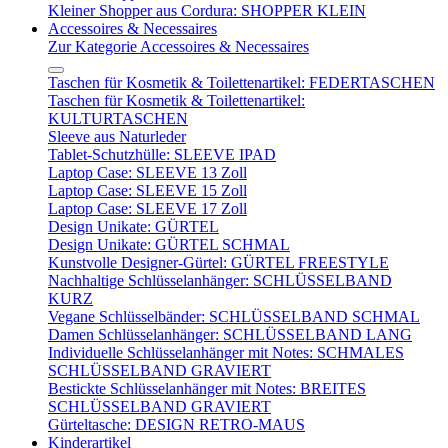
Kleiner Shopper aus Cordura: SHOPPER KLEIN
Accessoires & Necessaires
Zur Kategorie Accessoires & Necessaires
Taschen für Kosmetik & Toilettenartikel: FEDERTASCHEN
Taschen für Kosmetik & Toilettenartikel:
KULTURTASCHEN
Sleeve aus Naturleder
Tablet-Schutzhülle: SLEEVE IPAD
Laptop Case: SLEEVE 13 Zoll
Laptop Case: SLEEVE 15 Zoll
Laptop Case: SLEEVE 17 Zoll
Design Unikate: GÜRTEL
Design Unikate: GÜRTEL SCHMAL
Kunstvolle Designer-Gürtel: GÜRTEL FREESTYLE
Nachhaltige Schlüsselanhänger: SCHLÜSSELBAND
KURZ
Vegane Schlüsselbänder: SCHLÜSSELBAND SCHMAL
Damen Schlüsselanhänger: SCHLÜSSELBAND LANG
Individuelle Schlüsselanhänger mit Notes: SCHMALES
SCHLÜSSELBAND GRAVIERT
Bestickte Schlüsselanhänger mit Notes: BREITES
SCHLÜSSELBAND GRAVIERT
Gürteltasche: DESIGN RETRO-MAUS
Kinderartikel