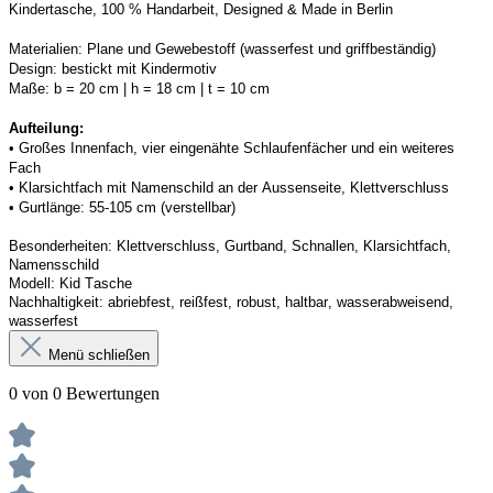
Kindertasche, 100 % Handarbeit, Designed & Made in Berlin
Materialien:
Plane und Gewebestoff (wasserfest und griffbeständig) 
Design:
bestickt mit Kindermotiv
Maße:
b = 20 cm | h = 18 cm | t = 10 cm
Aufteilung: 
• 
Großes Innenfach, vier eingenähte Schlaufenfächer und ein weiteres 
Fach
• 
Klarsichtfach mit Namenschild an der 
Aussenseite
, Klettverschluss
• 
Gurtlänge: 55-105 cm (verstellbar)
Besonderheiten:
Klettverschluss, Gurtband
, Schnallen, Klarsichtfach, 
Namensschild
Modell:
Kid Tasche
Nachhaltigkeit:
abriebfest, reißfest, robust
,
 haltbar, wasserabweisend, 
wasserfest
Menü schließen
0 von 0 Bewertungen