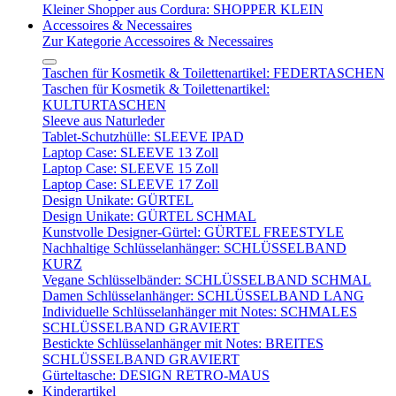
Kleiner Shopper aus Cordura: SHOPPER KLEIN
Accessoires & Necessaires
Zur Kategorie Accessoires & Necessaires
Taschen für Kosmetik & Toilettenartikel: FEDERTASCHEN
Taschen für Kosmetik & Toilettenartikel:
KULTURTASCHEN
Sleeve aus Naturleder
Tablet-Schutzhülle: SLEEVE IPAD
Laptop Case: SLEEVE 13 Zoll
Laptop Case: SLEEVE 15 Zoll
Laptop Case: SLEEVE 17 Zoll
Design Unikate: GÜRTEL
Design Unikate: GÜRTEL SCHMAL
Kunstvolle Designer-Gürtel: GÜRTEL FREESTYLE
Nachhaltige Schlüsselanhänger: SCHLÜSSELBAND
KURZ
Vegane Schlüsselbänder: SCHLÜSSELBAND SCHMAL
Damen Schlüsselanhänger: SCHLÜSSELBAND LANG
Individuelle Schlüsselanhänger mit Notes: SCHMALES
SCHLÜSSELBAND GRAVIERT
Bestickte Schlüsselanhänger mit Notes: BREITES
SCHLÜSSELBAND GRAVIERT
Gürteltasche: DESIGN RETRO-MAUS
Kinderartikel