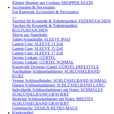
Kleiner Shopper aus Cordura: SHOPPER KLEIN
Accessoires & Necessaires
Zur Kategorie Accessoires & Necessaires
Taschen für Kosmetik & Toilettenartikel: FEDERTASCHEN
Taschen für Kosmetik & Toilettenartikel:
KULTURTASCHEN
Sleeve aus Naturleder
Tablet-Schutzhülle: SLEEVE IPAD
Laptop Case: SLEEVE 13 Zoll
Laptop Case: SLEEVE 15 Zoll
Laptop Case: SLEEVE 17 Zoll
Design Unikate: GÜRTEL
Design Unikate: GÜRTEL SCHMAL
Kunstvolle Designer-Gürtel: GÜRTEL FREESTYLE
Nachhaltige Schlüsselanhänger: SCHLÜSSELBAND
KURZ
Vegane Schlüsselbänder: SCHLÜSSELBAND SCHMAL
Damen Schlüsselanhänger: SCHLÜSSELBAND LANG
Individuelle Schlüsselanhänger mit Notes: SCHMALES
SCHLÜSSELBAND GRAVIERT
Bestickte Schlüsselanhänger mit Notes: BREITES
SCHLÜSSELBAND GRAVIERT
Gürteltasche: DESIGN RETRO-MAUS
Kinderartikel