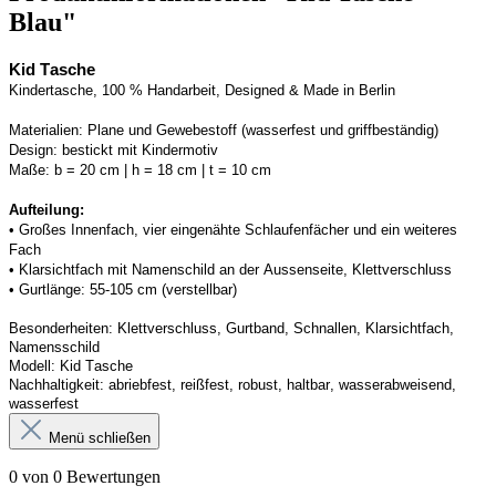
Blau"
Kid Tasche
Kindertasche, 100 % Handarbeit, Designed & Made in Berlin
Materialien:
Plane und Gewebestoff (wasserfest und griffbeständig) 
Design:
bestickt mit Kindermotiv
Maße:
b = 20 cm | h = 18 cm | t = 10 cm
Aufteilung: 
• 
Großes Innenfach, vier eingenähte Schlaufenfächer und ein weiteres 
Fach
• 
Klarsichtfach mit Namenschild an der 
Aussenseite
, Klettverschluss
• 
Gurtlänge: 55-105 cm (verstellbar)
Besonderheiten:
Klettverschluss, Gurtband
, Schnallen, Klarsichtfach, 
Namensschild
Modell:
Kid Tasche
Nachhaltigkeit:
abriebfest, reißfest, robust
,
 haltbar, wasserabweisend, 
wasserfest
Menü schließen
0 von 0 Bewertungen