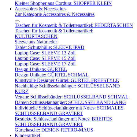
Kleiner Shopper aus Cordura: SHOPPER KLEIN
Accessoires & Necessaires
Zur Kategorie Accessoires & Necessaires
Taschen für Kosmetik & Toilettenartikel: FEDERTASCHEN
Taschen für Kosmetik & Toilettenartikel:
KULTURTASCHEN
Sleeve aus Naturleder
Tablet-Schutzhülle: SLEEVE IPAD
Laptop Case: SLEEVE 13 Zoll
Laptop Case: SLEEVE 15 Zoll
Laptop Case: SLEEVE 17 Zoll
Design Unikate: GÜRTEL
Design Unikate: GÜRTEL SCHMAL
Kunstvolle Designer-Gürtel: GÜRTEL FREESTYLE
Nachhaltige Schlüsselanhänger: SCHLÜSSELBAND
KURZ
Vegane Schlüsselbänder: SCHLÜSSELBAND SCHMAL
Damen Schlüsselanhänger: SCHLÜSSELBAND LANG
Individuelle Schlüsselanhänger mit Notes: SCHMALES
SCHLÜSSELBAND GRAVIERT
Bestickte Schlüsselanhänger mit Notes: BREITES
SCHLÜSSELBAND GRAVIERT
Gürteltasche: DESIGN RETRO-MAUS
Kinderartikel