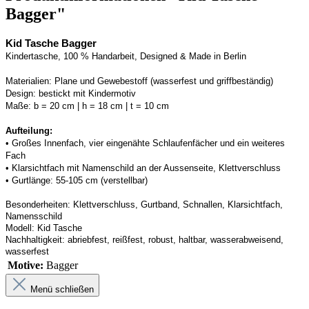
Bagger"
Kid Tasche Bagger
Kindertasche, 100 % Handarbeit, Designed & Made in Berlin
Materialien:
Plane und Gewebestoff (wasserfest und griffbeständig) 
Design:
bestickt mit Kindermotiv
Maße:
b = 20 cm | h = 18 cm | t = 10 cm
Aufteilung: 
• 
Großes Innenfach, vier eingenähte Schlaufenfächer und ein weiteres 
Fach
• 
Klarsichtfach mit Namenschild an der 
Aussenseite
, Klettverschluss
• 
Gurtlänge: 55-105 cm (verstellbar)
Besonderheiten:
Klettverschluss, Gurtband
, Schnallen, Klarsichtfach, 
Namensschild
Modell:
Kid Tasche
Nachhaltigkeit:
abriebfest, reißfest, robust
,
 haltbar, wasserabweisend, 
wasserfest
Motive:
Bagger
Menü schließen