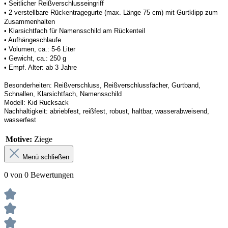
• 
Seitlicher Reißverschlusseingriff
• 
2 verstellbare Rückentragegurte (max. Länge 75 cm) mit Gurtklipp zum 
Zusammenhalten
• 
Klarsichtfach für Namensschild am Rückenteil
• 
Aufhängeschlaufe
• 
Volumen, ca.: 5-6 Liter
• 
Gewicht, ca.: 250 g
• 
Empf. Alter: ab 3 Jahre
Besonderheiten: R
eißverschluss
, Reißverschlussfächer
, Gurtband, 
Schnallen, Klarsichtfach, Namensschild
Modell:
Kid Rucksack
Nachhaltigkeit
: 
abriebfest, reißfest, robust
,
 haltbar, wasserabweisend, 
wasserfest
Motive:
Ziege
Menü schließen
0 von 0 Bewertungen