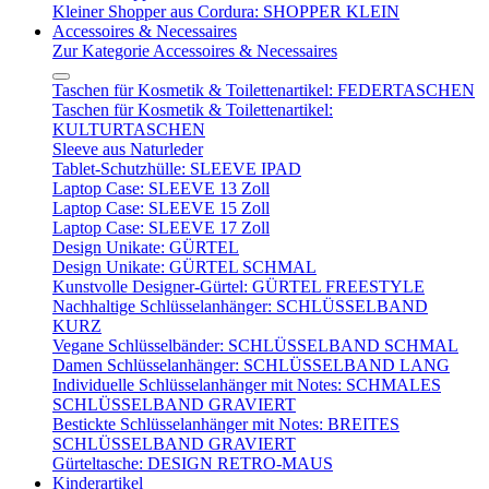
Kleiner Shopper aus Cordura: SHOPPER KLEIN
Accessoires & Necessaires
Zur Kategorie Accessoires & Necessaires
Taschen für Kosmetik & Toilettenartikel: FEDERTASCHEN
Taschen für Kosmetik & Toilettenartikel:
KULTURTASCHEN
Sleeve aus Naturleder
Tablet-Schutzhülle: SLEEVE IPAD
Laptop Case: SLEEVE 13 Zoll
Laptop Case: SLEEVE 15 Zoll
Laptop Case: SLEEVE 17 Zoll
Design Unikate: GÜRTEL
Design Unikate: GÜRTEL SCHMAL
Kunstvolle Designer-Gürtel: GÜRTEL FREESTYLE
Nachhaltige Schlüsselanhänger: SCHLÜSSELBAND
KURZ
Vegane Schlüsselbänder: SCHLÜSSELBAND SCHMAL
Damen Schlüsselanhänger: SCHLÜSSELBAND LANG
Individuelle Schlüsselanhänger mit Notes: SCHMALES
SCHLÜSSELBAND GRAVIERT
Bestickte Schlüsselanhänger mit Notes: BREITES
SCHLÜSSELBAND GRAVIERT
Gürteltasche: DESIGN RETRO-MAUS
Kinderartikel