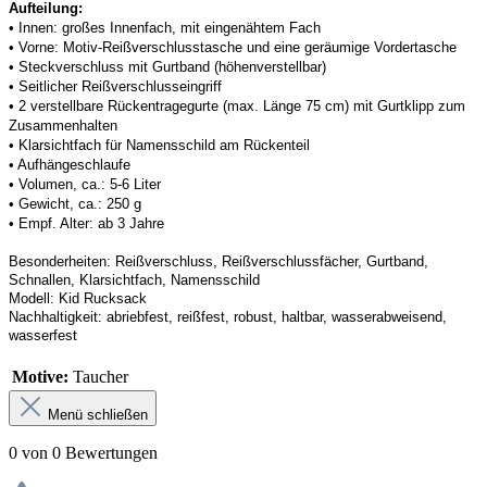
Aufteilung: 
• 
Innen: großes Innenfach, mit eingenähtem Fach
• 
Vorne: Motiv-Reißverschlusstasche und eine geräumige Vordertasche
• 
Steckverschluss mit Gurtband (höhenverstellbar)
• 
Seitlicher Reißverschlusseingriff
• 
2 verstellbare Rückentragegurte (max. Länge 75 cm) mit Gurtklipp zum 
Zusammenhalten
• 
Klarsichtfach für Namensschild am Rückenteil
• 
Aufhängeschlaufe
• 
Volumen, ca.: 5-6 Liter
• 
Gewicht, ca.: 250 g
• 
Empf. Alter: ab 3 Jahre
Besonderheiten: R
eißverschluss
, Reißverschlussfächer
, Gurtband, 
Schnallen, Klarsichtfach, Namensschild
Modell:
Kid Rucksack
Nachhaltigkeit
: 
abriebfest, reißfest, robust
,
 haltbar, wasserabweisend, 
wasserfest
Motive:
Taucher
Menü schließen
0 von 0 Bewertungen