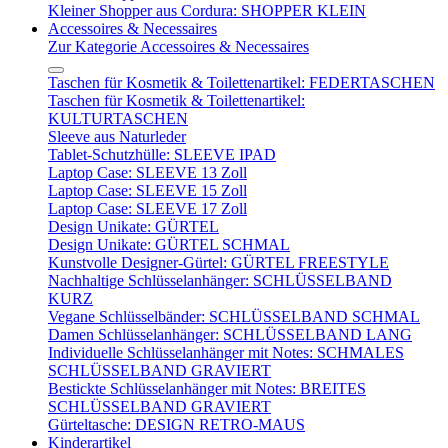
Kleiner Shopper aus Cordura: SHOPPER KLEIN
Accessoires & Necessaires
Zur Kategorie Accessoires & Necessaires
Taschen für Kosmetik & Toilettenartikel: FEDERTASCHEN
Taschen für Kosmetik & Toilettenartikel:
KULTURTASCHEN
Sleeve aus Naturleder
Tablet-Schutzhülle: SLEEVE IPAD
Laptop Case: SLEEVE 13 Zoll
Laptop Case: SLEEVE 15 Zoll
Laptop Case: SLEEVE 17 Zoll
Design Unikate: GÜRTEL
Design Unikate: GÜRTEL SCHMAL
Kunstvolle Designer-Gürtel: GÜRTEL FREESTYLE
Nachhaltige Schlüsselanhänger: SCHLÜSSELBAND
KURZ
Vegane Schlüsselbänder: SCHLÜSSELBAND SCHMAL
Damen Schlüsselanhänger: SCHLÜSSELBAND LANG
Individuelle Schlüsselanhänger mit Notes: SCHMALES
SCHLÜSSELBAND GRAVIERT
Bestickte Schlüsselanhänger mit Notes: BREITES
SCHLÜSSELBAND GRAVIERT
Gürteltasche: DESIGN RETRO-MAUS
Kinderartikel