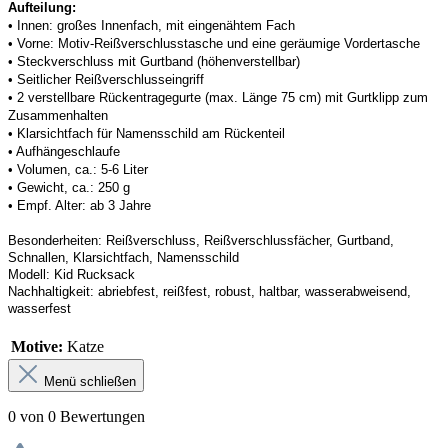
Aufteilung: 
• 
Innen: großes Innenfach, mit eingenähtem Fach
• 
Vorne: Motiv-Reißverschlusstasche und eine geräumige Vordertasche
• 
Steckverschluss mit Gurtband (höhenverstellbar)
• 
Seitlicher Reißverschlusseingriff
• 
2 verstellbare Rückentragegurte (max. Länge 75 cm) mit Gurtklipp zum 
Zusammenhalten
• 
Klarsichtfach für Namensschild am Rückenteil
• 
Aufhängeschlaufe
• 
Volumen, ca.: 5-6 Liter
• 
Gewicht, ca.: 250 g
• 
Empf. Alter: ab 3 Jahre
Besonderheiten: R
eißverschluss
, Reißverschlussfächer
, Gurtband, 
Schnallen, Klarsichtfach, Namensschild
Modell:
Kid Rucksack
Nachhaltigkeit
: 
abriebfest, reißfest, robust
,
 haltbar, wasserabweisend, 
wasserfest
Motive:
Katze
Menü schließen
0 von 0 Bewertungen