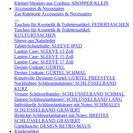
Kleiner Shopper aus Cordura: SHOPPER KLEIN
Accessoires & Necessaires
Zur Kategorie Accessoires & Necessaires
Taschen für Kosmetik & Toilettenartikel: FEDERTASCHEN
Taschen für Kosmetik & Toilettenartikel:
KULTURTASCHEN
Sleeve aus Naturleder
Tablet-Schutzhülle: SLEEVE IPAD
Laptop Case: SLEEVE 13 Zoll
Laptop Case: SLEEVE 15 Zoll
Laptop Case: SLEEVE 17 Zoll
Design Unikate: GÜRTEL
Design Unikate: GÜRTEL SCHMAL
Kunstvolle Designer-Gürtel: GÜRTEL FREESTYLE
Nachhaltige Schlüsselanhänger: SCHLÜSSELBAND
KURZ
Vegane Schlüsselbänder: SCHLÜSSELBAND SCHMAL
Damen Schlüsselanhänger: SCHLÜSSELBAND LANG
Individuelle Schlüsselanhänger mit Notes: SCHMALES
SCHLÜSSELBAND GRAVIERT
Bestickte Schlüsselanhänger mit Notes: BREITES
SCHLÜSSELBAND GRAVIERT
Gürteltasche: DESIGN RETRO-MAUS
Kinderartikel