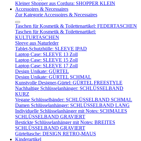
Kleiner Shopper aus Cordura: SHOPPER KLEIN
Accessoires & Necessaires
Zur Kategorie Accessoires & Necessaires
Taschen für Kosmetik & Toilettenartikel: FEDERTASCHEN
Taschen für Kosmetik & Toilettenartikel:
KULTURTASCHEN
Sleeve aus Naturleder
Tablet-Schutzhülle: SLEEVE IPAD
Laptop Case: SLEEVE 13 Zoll
Laptop Case: SLEEVE 15 Zoll
Laptop Case: SLEEVE 17 Zoll
Design Unikate: GÜRTEL
Design Unikate: GÜRTEL SCHMAL
Kunstvolle Designer-Gürtel: GÜRTEL FREESTYLE
Nachhaltige Schlüsselanhänger: SCHLÜSSELBAND
KURZ
Vegane Schlüsselbänder: SCHLÜSSELBAND SCHMAL
Damen Schlüsselanhänger: SCHLÜSSELBAND LANG
Individuelle Schlüsselanhänger mit Notes: SCHMALES
SCHLÜSSELBAND GRAVIERT
Bestickte Schlüsselanhänger mit Notes: BREITES
SCHLÜSSELBAND GRAVIERT
Gürteltasche: DESIGN RETRO-MAUS
Kinderartikel