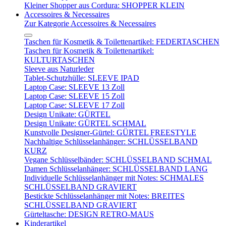
Kleiner Shopper aus Cordura: SHOPPER KLEIN
Accessoires & Necessaires
Zur Kategorie Accessoires & Necessaires
Taschen für Kosmetik & Toilettenartikel: FEDERTASCHEN
Taschen für Kosmetik & Toilettenartikel:
KULTURTASCHEN
Sleeve aus Naturleder
Tablet-Schutzhülle: SLEEVE IPAD
Laptop Case: SLEEVE 13 Zoll
Laptop Case: SLEEVE 15 Zoll
Laptop Case: SLEEVE 17 Zoll
Design Unikate: GÜRTEL
Design Unikate: GÜRTEL SCHMAL
Kunstvolle Designer-Gürtel: GÜRTEL FREESTYLE
Nachhaltige Schlüsselanhänger: SCHLÜSSELBAND
KURZ
Vegane Schlüsselbänder: SCHLÜSSELBAND SCHMAL
Damen Schlüsselanhänger: SCHLÜSSELBAND LANG
Individuelle Schlüsselanhänger mit Notes: SCHMALES
SCHLÜSSELBAND GRAVIERT
Bestickte Schlüsselanhänger mit Notes: BREITES
SCHLÜSSELBAND GRAVIERT
Gürteltasche: DESIGN RETRO-MAUS
Kinderartikel