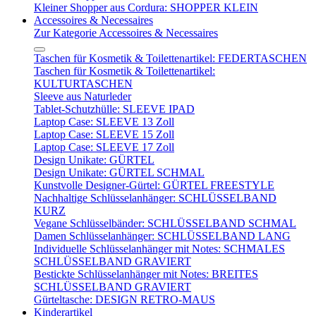
Kleiner Shopper aus Cordura: SHOPPER KLEIN
Accessoires & Necessaires
Zur Kategorie Accessoires & Necessaires
Taschen für Kosmetik & Toilettenartikel: FEDERTASCHEN
Taschen für Kosmetik & Toilettenartikel:
KULTURTASCHEN
Sleeve aus Naturleder
Tablet-Schutzhülle: SLEEVE IPAD
Laptop Case: SLEEVE 13 Zoll
Laptop Case: SLEEVE 15 Zoll
Laptop Case: SLEEVE 17 Zoll
Design Unikate: GÜRTEL
Design Unikate: GÜRTEL SCHMAL
Kunstvolle Designer-Gürtel: GÜRTEL FREESTYLE
Nachhaltige Schlüsselanhänger: SCHLÜSSELBAND
KURZ
Vegane Schlüsselbänder: SCHLÜSSELBAND SCHMAL
Damen Schlüsselanhänger: SCHLÜSSELBAND LANG
Individuelle Schlüsselanhänger mit Notes: SCHMALES
SCHLÜSSELBAND GRAVIERT
Bestickte Schlüsselanhänger mit Notes: BREITES
SCHLÜSSELBAND GRAVIERT
Gürteltasche: DESIGN RETRO-MAUS
Kinderartikel