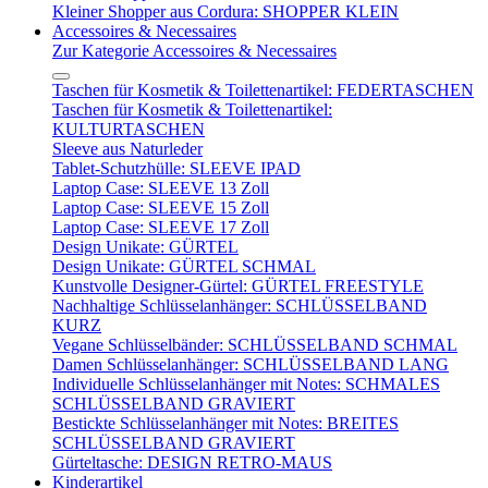
Kleiner Shopper aus Cordura: SHOPPER KLEIN
Accessoires & Necessaires
Zur Kategorie Accessoires & Necessaires
Taschen für Kosmetik & Toilettenartikel: FEDERTASCHEN
Taschen für Kosmetik & Toilettenartikel:
KULTURTASCHEN
Sleeve aus Naturleder
Tablet-Schutzhülle: SLEEVE IPAD
Laptop Case: SLEEVE 13 Zoll
Laptop Case: SLEEVE 15 Zoll
Laptop Case: SLEEVE 17 Zoll
Design Unikate: GÜRTEL
Design Unikate: GÜRTEL SCHMAL
Kunstvolle Designer-Gürtel: GÜRTEL FREESTYLE
Nachhaltige Schlüsselanhänger: SCHLÜSSELBAND
KURZ
Vegane Schlüsselbänder: SCHLÜSSELBAND SCHMAL
Damen Schlüsselanhänger: SCHLÜSSELBAND LANG
Individuelle Schlüsselanhänger mit Notes: SCHMALES
SCHLÜSSELBAND GRAVIERT
Bestickte Schlüsselanhänger mit Notes: BREITES
SCHLÜSSELBAND GRAVIERT
Gürteltasche: DESIGN RETRO-MAUS
Kinderartikel