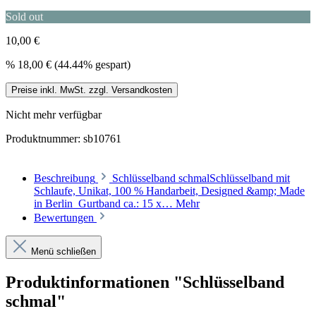
Sold out
10,00 €
%
18,00 €
(44.44% gespart)
Preise inkl. MwSt. zzgl. Versandkosten
Nicht mehr verfügbar
Produktnummer:
sb10761
Beschreibung
Schlüsselband schmalSchlüsselband mit
Schlaufe, Unikat, 100 % Handarbeit, Designed &amp; Made
in Berlin Gurtband ca.: 15 x…
Mehr
Bewertungen
Menü schließen
Produktinformationen "Schlüsselband
schmal"