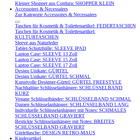
Kleiner Shopper aus Cordura: SHOPPER KLEIN
Accessoires & Necessaires
Zur Kategorie Accessoires & Necessaires
Taschen für Kosmetik & Toilettenartikel: FEDERTASCHEN
Taschen für Kosmetik & Toilettenartikel:
KULTURTASCHEN
Sleeve aus Naturleder
Tablet-Schutzhülle: SLEEVE IPAD
Laptop Case: SLEEVE 13 Zoll
Laptop Case: SLEEVE 15 Zoll
Laptop Case: SLEEVE 17 Zoll
Design Unikate: GÜRTEL
Design Unikate: GÜRTEL SCHMAL
Kunstvolle Designer-Gürtel: GÜRTEL FREESTYLE
Nachhaltige Schlüsselanhänger: SCHLÜSSELBAND
KURZ
Vegane Schlüsselbänder: SCHLÜSSELBAND SCHMAL
Damen Schlüsselanhänger: SCHLÜSSELBAND LANG
Individuelle Schlüsselanhänger mit Notes: SCHMALES
SCHLÜSSELBAND GRAVIERT
Bestickte Schlüsselanhänger mit Notes: BREITES
SCHLÜSSELBAND GRAVIERT
Gürteltasche: DESIGN RETRO-MAUS
Kinderartikel