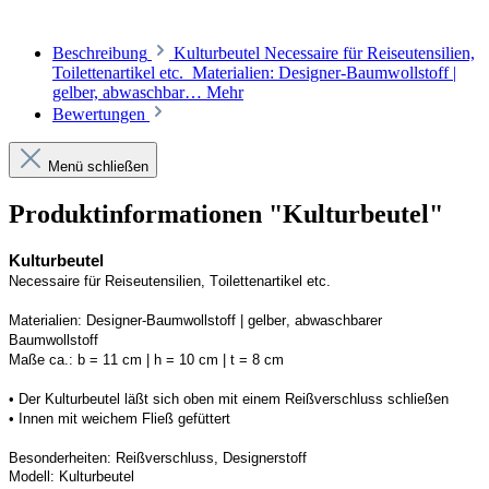
Beschreibung
Kulturbeutel Necessaire für Reiseutensilien,
Toilettenartikel etc. Materialien: Designer-Baumwollstoff |
gelber, abwaschbar…
Mehr
Bewertungen
Menü schließen
Produktinformationen "Kulturbeutel"
Kulturbeutel
Necessaire fü
r 
R
eiseutensilien, 
T
oilettenartikel etc.
Materialien:
Designer-Baumwollstoff | gelber, abwaschbarer 
Baumwollstoff 
Maße ca.:
b = 11 cm | h = 10 cm | t = 8 cm
• 
Der Kulturbeutel 
läßt
 sich oben mit einem Reißverschluss schließen
• 
Innen mit weichem Fließ gefüttert
Besonderheiten:
Reißverschluss, Designerstoff 
Modell:
Kulturbeutel