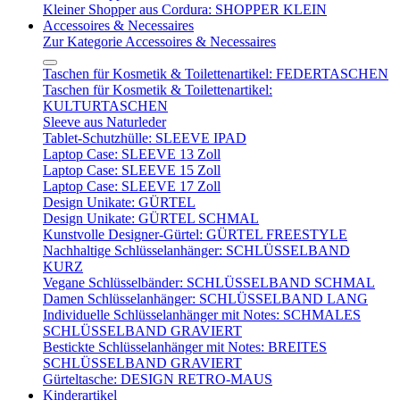
Kleiner Shopper aus Cordura: SHOPPER KLEIN
Accessoires & Necessaires
Zur Kategorie Accessoires & Necessaires
Taschen für Kosmetik & Toilettenartikel: FEDERTASCHEN
Taschen für Kosmetik & Toilettenartikel:
KULTURTASCHEN
Sleeve aus Naturleder
Tablet-Schutzhülle: SLEEVE IPAD
Laptop Case: SLEEVE 13 Zoll
Laptop Case: SLEEVE 15 Zoll
Laptop Case: SLEEVE 17 Zoll
Design Unikate: GÜRTEL
Design Unikate: GÜRTEL SCHMAL
Kunstvolle Designer-Gürtel: GÜRTEL FREESTYLE
Nachhaltige Schlüsselanhänger: SCHLÜSSELBAND
KURZ
Vegane Schlüsselbänder: SCHLÜSSELBAND SCHMAL
Damen Schlüsselanhänger: SCHLÜSSELBAND LANG
Individuelle Schlüsselanhänger mit Notes: SCHMALES
SCHLÜSSELBAND GRAVIERT
Bestickte Schlüsselanhänger mit Notes: BREITES
SCHLÜSSELBAND GRAVIERT
Gürteltasche: DESIGN RETRO-MAUS
Kinderartikel