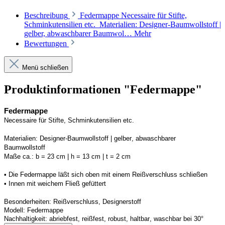
Beschreibung
Federmappe Necessaire für Stifte,
Schminkutensilien etc. Materialien: Designer-Baumwollstoff |
gelber, abwaschbarer Baumwol…
Mehr
Bewertungen
Menü schließen
Produktinformationen "Federmappe"
Federmappe
Necessaire
 für Stifte, 
Schminkutensilien e
tc.
Materialien:
Designer-Baumwollstoff | gelber, abwaschbarer 
Baumwollstoff 
M
aße ca.:
b = 23 cm | h = 13 cm | t = 2 cm
• 
D
ie 
Fe
dermappe
läßt
 sich oben mit einem 
R
eißverschluss schließen
• 
I
nnen mit weichem 
F
ließ gefüttert
Besonderheiten:
Reißverschluss, Designerstoff 
Modell:
Federmappe
Nachhaltigkeit:
abriebfest, reißfest, robust
,
 haltbar, waschbar bei 30°