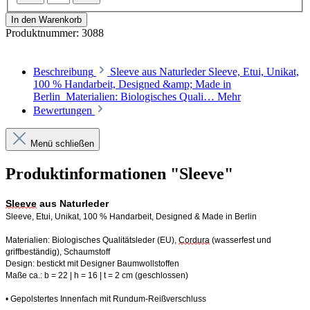
In den Warenkorb
Produktnummer:
3088
Beschreibung
Sleeve aus Naturleder Sleeve, Etui, Unikat,
100 % Handarbeit, Designed &amp; Made in
Berlin Materialien: Biologisches Quali…
Mehr
Bewertungen
Menü schließen
Produktinformationen "Sleeve"
Sleeve
 aus Naturleder
Sleev
e
, Etui,
 Unikat, 100 % Handarbeit, 
Designed
 & Made in Berlin
Materialien: Biologisches Qualitätsleder (EU), 
Cordura
 (wasserfest und 
griffbeständig), Schaumstoff
Design: bestickt mit Designer Baumwollstoffen
Maße ca.: 
b =
 22
 | h = 
1
6 | t = 
2
 cm (geschlossen) 
• 
Gepolstertes Innenfach mit Rundum-Reißverschluss