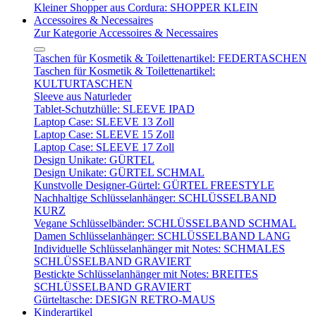
Kleiner Shopper aus Cordura: SHOPPER KLEIN
Accessoires & Necessaires
Zur Kategorie Accessoires & Necessaires
Taschen für Kosmetik & Toilettenartikel: FEDERTASCHEN
Taschen für Kosmetik & Toilettenartikel:
KULTURTASCHEN
Sleeve aus Naturleder
Tablet-Schutzhülle: SLEEVE IPAD
Laptop Case: SLEEVE 13 Zoll
Laptop Case: SLEEVE 15 Zoll
Laptop Case: SLEEVE 17 Zoll
Design Unikate: GÜRTEL
Design Unikate: GÜRTEL SCHMAL
Kunstvolle Designer-Gürtel: GÜRTEL FREESTYLE
Nachhaltige Schlüsselanhänger: SCHLÜSSELBAND
KURZ
Vegane Schlüsselbänder: SCHLÜSSELBAND SCHMAL
Damen Schlüsselanhänger: SCHLÜSSELBAND LANG
Individuelle Schlüsselanhänger mit Notes: SCHMALES
SCHLÜSSELBAND GRAVIERT
Bestickte Schlüsselanhänger mit Notes: BREITES
SCHLÜSSELBAND GRAVIERT
Gürteltasche: DESIGN RETRO-MAUS
Kinderartikel