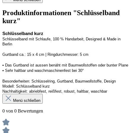
Produktinformationen "Schlüsselband
kurz"
Schlüsselband kurz
Schlüsselband mit Schlaufe, 100 % Handarbeit, 
Designed
 & Made in 
Berlin
G
urtband ca.: 15 x 
4
 cm | 
R
ingdurchmesser: 
5
 cm
• Das Gurtband ist 
aussen
 benäht mit Baumwollstoffen
 oder bunter Plane
• 
S
ehr haltbar und waschmaschinenfest bei 30
°
Besonderheiten: Schlüsselring, Gurtband, Baumwollstoffe, Design
Modell: 
Schlüsselband kurz
Nachhaltigkeit: abriebfest, reißfest, robust, haltbar
, 
waschbar
Menü schließen
0 von 0 Bewertungen