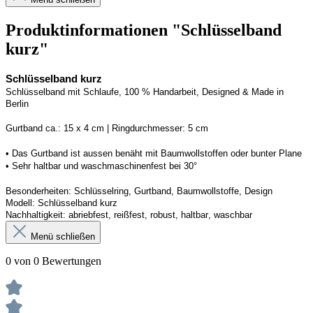
Produktinformationen "Schlüsselband
kurz"
Schlüsselband kurz
Schlüsselband mit Schlaufe, 100 % Handarbeit, 
Designed
 & Made in 
Berlin
G
urtband ca.: 15 x 
4
 cm | 
R
ingdurchmesser: 
5
 cm
• Das Gurtband ist 
aussen
 benäht mit Baumwollstoffen
 oder bunter Plane
• 
S
ehr haltbar und waschmaschinenfest bei 30
°
Besonderheiten: Schlüsselring, Gurtband, Baumwollstoffe, Design
Modell: 
Schlüsselband kurz
Nachhaltigkeit: abriebfest, reißfest, robust, haltbar
, 
waschbar
Menü schließen
0 von 0 Bewertungen