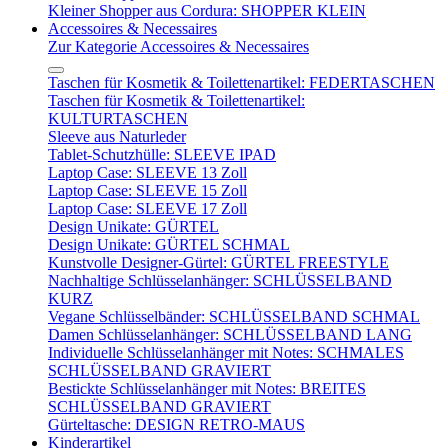
Kleiner Shopper aus Cordura: SHOPPER KLEIN
Accessoires & Necessaires
Zur Kategorie Accessoires & Necessaires
Taschen für Kosmetik & Toilettenartikel: FEDERTASCHEN
Taschen für Kosmetik & Toilettenartikel:
KULTURTASCHEN
Sleeve aus Naturleder
Tablet-Schutzhülle: SLEEVE IPAD
Laptop Case: SLEEVE 13 Zoll
Laptop Case: SLEEVE 15 Zoll
Laptop Case: SLEEVE 17 Zoll
Design Unikate: GÜRTEL
Design Unikate: GÜRTEL SCHMAL
Kunstvolle Designer-Gürtel: GÜRTEL FREESTYLE
Nachhaltige Schlüsselanhänger: SCHLÜSSELBAND
KURZ
Vegane Schlüsselbänder: SCHLÜSSELBAND SCHMAL
Damen Schlüsselanhänger: SCHLÜSSELBAND LANG
Individuelle Schlüsselanhänger mit Notes: SCHMALES
SCHLÜSSELBAND GRAVIERT
Bestickte Schlüsselanhänger mit Notes: BREITES
SCHLÜSSELBAND GRAVIERT
Gürteltasche: DESIGN RETRO-MAUS
Kinderartikel