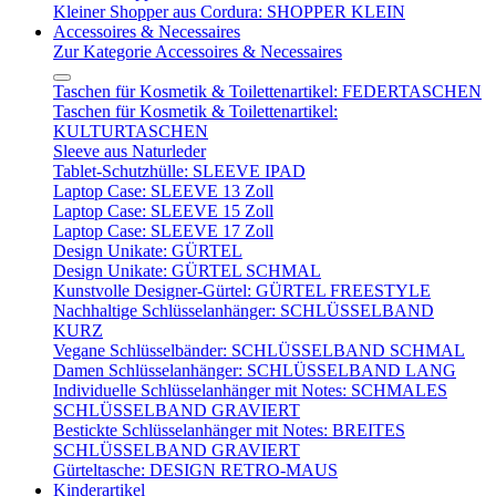
Kleiner Shopper aus Cordura: SHOPPER KLEIN
Accessoires & Necessaires
Zur Kategorie Accessoires & Necessaires
Taschen für Kosmetik & Toilettenartikel: FEDERTASCHEN
Taschen für Kosmetik & Toilettenartikel:
KULTURTASCHEN
Sleeve aus Naturleder
Tablet-Schutzhülle: SLEEVE IPAD
Laptop Case: SLEEVE 13 Zoll
Laptop Case: SLEEVE 15 Zoll
Laptop Case: SLEEVE 17 Zoll
Design Unikate: GÜRTEL
Design Unikate: GÜRTEL SCHMAL
Kunstvolle Designer-Gürtel: GÜRTEL FREESTYLE
Nachhaltige Schlüsselanhänger: SCHLÜSSELBAND
KURZ
Vegane Schlüsselbänder: SCHLÜSSELBAND SCHMAL
Damen Schlüsselanhänger: SCHLÜSSELBAND LANG
Individuelle Schlüsselanhänger mit Notes: SCHMALES
SCHLÜSSELBAND GRAVIERT
Bestickte Schlüsselanhänger mit Notes: BREITES
SCHLÜSSELBAND GRAVIERT
Gürteltasche: DESIGN RETRO-MAUS
Kinderartikel