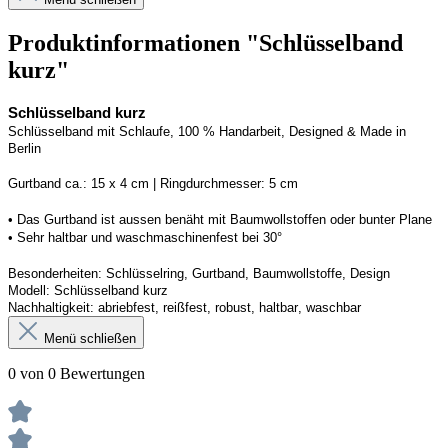
Produktinformationen "Schlüsselband
kurz"
Schlüsselband kurz
Schlüsselband mit Schlaufe, 100 % Handarbeit, 
Designed
 & Made in 
Berlin
G
urtband ca.: 15 x 
4
 cm | 
R
ingdurchmesser: 
5
 cm
• Das Gurtband ist 
aussen
 benäht mit Baumwollstoffen
 oder bunter Plane
• 
S
ehr haltbar und waschmaschinenfest bei 30
°
Besonderheiten: Schlüsselring, Gurtband, Baumwollstoffe, Design
Modell: 
Schlüsselband kurz
Nachhaltigkeit: abriebfest, reißfest, robust, haltbar
, 
waschbar
Menü schließen
0 von 0 Bewertungen