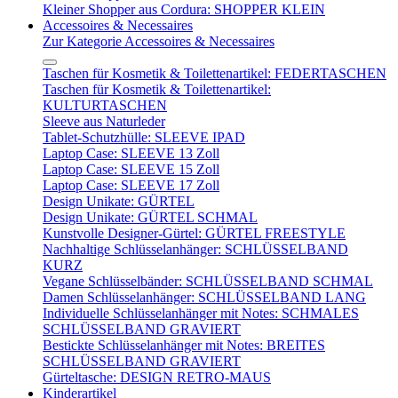
Kleiner Shopper aus Cordura: SHOPPER KLEIN
Accessoires & Necessaires
Zur Kategorie Accessoires & Necessaires
Taschen für Kosmetik & Toilettenartikel: FEDERTASCHEN
Taschen für Kosmetik & Toilettenartikel:
KULTURTASCHEN
Sleeve aus Naturleder
Tablet-Schutzhülle: SLEEVE IPAD
Laptop Case: SLEEVE 13 Zoll
Laptop Case: SLEEVE 15 Zoll
Laptop Case: SLEEVE 17 Zoll
Design Unikate: GÜRTEL
Design Unikate: GÜRTEL SCHMAL
Kunstvolle Designer-Gürtel: GÜRTEL FREESTYLE
Nachhaltige Schlüsselanhänger: SCHLÜSSELBAND
KURZ
Vegane Schlüsselbänder: SCHLÜSSELBAND SCHMAL
Damen Schlüsselanhänger: SCHLÜSSELBAND LANG
Individuelle Schlüsselanhänger mit Notes: SCHMALES
SCHLÜSSELBAND GRAVIERT
Bestickte Schlüsselanhänger mit Notes: BREITES
SCHLÜSSELBAND GRAVIERT
Gürteltasche: DESIGN RETRO-MAUS
Kinderartikel