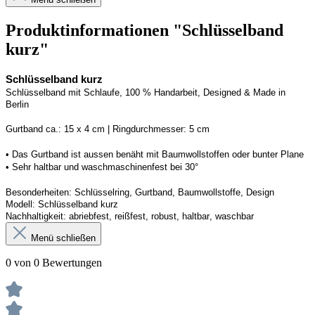
Produktinformationen "Schlüsselband
kurz"
Schlüsselband kurz
Schlüsselband mit Schlaufe, 100 % Handarbeit, 
Designed
 & Made in 
Berlin
G
urtband ca.: 15 x 
4
 cm | 
R
ingdurchmesser: 
5
 cm
• Das Gurtband ist 
aussen
 benäht mit Baumwollstoffen
 oder bunter Plane
• 
S
ehr haltbar und waschmaschinenfest bei 30
°
Besonderheiten: Schlüsselring, Gurtband, Baumwollstoffe, Design
Modell: 
Schlüsselband kurz
Nachhaltigkeit: abriebfest, reißfest, robust, haltbar
, 
waschbar
Menü schließen
0 von 0 Bewertungen