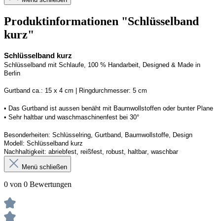
Produktinformationen "Schlüsselband
kurz"
Schlüsselband kurz
Schlüsselband mit Schlaufe, 100 % Handarbeit, 
Designed
 & Made in 
Berlin
G
urtband ca.: 15 x 
4
 cm | 
R
ingdurchmesser: 
5
 cm
• Das Gurtband ist 
aussen
 benäht mit Baumwollstoffen
 oder bunter Plane
• 
S
ehr haltbar und waschmaschinenfest bei 30
°
Besonderheiten: Schlüsselring, Gurtband, Baumwollstoffe, Design
Modell: 
Schlüsselband kurz
Nachhaltigkeit: abriebfest, reißfest, robust, haltbar
, 
waschbar
Menü schließen
0 von 0 Bewertungen