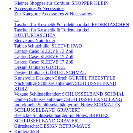
Kleiner Shopper aus Cordura: SHOPPER KLEIN
Accessoires & Necessaires
Zur Kategorie Accessoires & Necessaires
Taschen für Kosmetik & Toilettenartikel: FEDERTASCHEN
Taschen für Kosmetik & Toilettenartikel:
KULTURTASCHEN
Sleeve aus Naturleder
Tablet-Schutzhülle: SLEEVE IPAD
Laptop Case: SLEEVE 13 Zoll
Laptop Case: SLEEVE 15 Zoll
Laptop Case: SLEEVE 17 Zoll
Design Unikate: GÜRTEL
Design Unikate: GÜRTEL SCHMAL
Kunstvolle Designer-Gürtel: GÜRTEL FREESTYLE
Nachhaltige Schlüsselanhänger: SCHLÜSSELBAND
KURZ
Vegane Schlüsselbänder: SCHLÜSSELBAND SCHMAL
Damen Schlüsselanhänger: SCHLÜSSELBAND LANG
Individuelle Schlüsselanhänger mit Notes: SCHMALES
SCHLÜSSELBAND GRAVIERT
Bestickte Schlüsselanhänger mit Notes: BREITES
SCHLÜSSELBAND GRAVIERT
Gürteltasche: DESIGN RETRO-MAUS
Kinderartikel