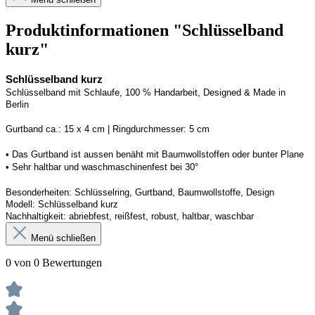
Produktinformationen "Schlüsselband
kurz"
Schlüsselband kurz
Schlüsselband mit Schlaufe, 100 % Handarbeit, 
Designed
 & Made in 
Berlin
G
urtband ca.: 15 x 
4
 cm | 
R
ingdurchmesser: 
5
 cm
• Das Gurtband ist 
aussen
 benäht mit Baumwollstoffen
 oder bunter Plane
• 
S
ehr haltbar und waschmaschinenfest bei 30
°
Besonderheiten: Schlüsselring, Gurtband, Baumwollstoffe, Design
Modell: 
Schlüsselband kurz
Nachhaltigkeit: abriebfest, reißfest, robust, haltbar
, 
waschbar
Menü schließen
0 von 0 Bewertungen