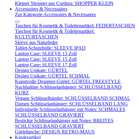
Kleiner Shopper aus Cordura: SHOPPER KLEIN
Accessoires & Necessaires
Zur Kategorie Accessoires & Necessaires
Taschen für Kosmetik & Toilettenartikel: FEDERTASCHEN
Taschen für Kosmetik & Toilettenartikel:
KULTURTASCHEN
Sleeve aus Naturleder
Tablet-Schutzhülle: SLEEVE IPAD
Laptop Case: SLEEVE 13 Zoll
Laptop Case: SLEEVE 15 Zoll
Laptop Case: SLEEVE 17 Zoll
Design Unikate: GÜRTEL
Design Unikate: GÜRTEL SCHMAL
Kunstvolle Designer-Gürtel: GÜRTEL FREESTYLE
Nachhaltige Schlüsselanhänger: SCHLÜSSELBAND
KURZ
Vegane Schlüsselbänder: SCHLÜSSELBAND SCHMAL
Damen Schlüsselanhänger: SCHLÜSSELBAND LANG
Individuelle Schlüsselanhänger mit Notes: SCHMALES
SCHLÜSSELBAND GRAVIERT
Bestickte Schlüsselanhänger mit Notes: BREITES
SCHLÜSSELBAND GRAVIERT
Gürteltasche: DESIGN RETRO-MAUS
Kinderartikel