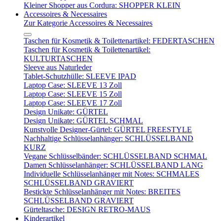
Kleiner Shopper aus Cordura: SHOPPER KLEIN
Accessoires & Necessaires
Zur Kategorie Accessoires & Necessaires
Taschen für Kosmetik & Toilettenartikel: FEDERTASCHEN
Taschen für Kosmetik & Toilettenartikel:
KULTURTASCHEN
Sleeve aus Naturleder
Tablet-Schutzhülle: SLEEVE IPAD
Laptop Case: SLEEVE 13 Zoll
Laptop Case: SLEEVE 15 Zoll
Laptop Case: SLEEVE 17 Zoll
Design Unikate: GÜRTEL
Design Unikate: GÜRTEL SCHMAL
Kunstvolle Designer-Gürtel: GÜRTEL FREESTYLE
Nachhaltige Schlüsselanhänger: SCHLÜSSELBAND
KURZ
Vegane Schlüsselbänder: SCHLÜSSELBAND SCHMAL
Damen Schlüsselanhänger: SCHLÜSSELBAND LANG
Individuelle Schlüsselanhänger mit Notes: SCHMALES
SCHLÜSSELBAND GRAVIERT
Bestickte Schlüsselanhänger mit Notes: BREITES
SCHLÜSSELBAND GRAVIERT
Gürteltasche: DESIGN RETRO-MAUS
Kinderartikel