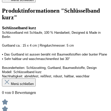
Produktinformationen "Schlüsselband
kurz"
Schlüsselband kurz
Schlüsselband mit Schlaufe, 100 % Handarbeit, 
Designed
 & Made in 
Berlin
G
urtband ca.: 15 x 
4
 cm | 
R
ingdurchmesser: 
5
 cm
• Das Gurtband ist 
aussen
 benäht mit Baumwollstoffen
 oder bunter Plane
• 
S
ehr haltbar und waschmaschinenfest bei 30
°
Besonderheiten: Schlüsselring, Gurtband, Baumwollstoffe, Design
Modell: 
Schlüsselband kurz
Nachhaltigkeit: abriebfest, reißfest, robust, haltbar
, 
waschbar
Menü schließen
0 von 0 Bewertungen