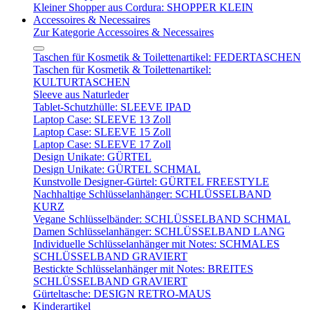
Kleiner Shopper aus Cordura: SHOPPER KLEIN
Accessoires & Necessaires
Zur Kategorie Accessoires & Necessaires
Taschen für Kosmetik & Toilettenartikel: FEDERTASCHEN
Taschen für Kosmetik & Toilettenartikel:
KULTURTASCHEN
Sleeve aus Naturleder
Tablet-Schutzhülle: SLEEVE IPAD
Laptop Case: SLEEVE 13 Zoll
Laptop Case: SLEEVE 15 Zoll
Laptop Case: SLEEVE 17 Zoll
Design Unikate: GÜRTEL
Design Unikate: GÜRTEL SCHMAL
Kunstvolle Designer-Gürtel: GÜRTEL FREESTYLE
Nachhaltige Schlüsselanhänger: SCHLÜSSELBAND
KURZ
Vegane Schlüsselbänder: SCHLÜSSELBAND SCHMAL
Damen Schlüsselanhänger: SCHLÜSSELBAND LANG
Individuelle Schlüsselanhänger mit Notes: SCHMALES
SCHLÜSSELBAND GRAVIERT
Bestickte Schlüsselanhänger mit Notes: BREITES
SCHLÜSSELBAND GRAVIERT
Gürteltasche: DESIGN RETRO-MAUS
Kinderartikel